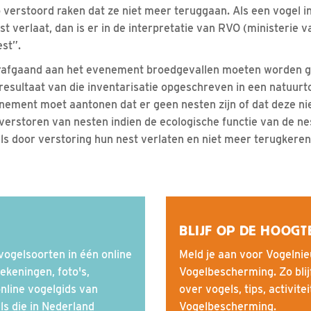
 verstoord raken dat ze niet meer teruggaan. Als een vogel i
st verlaat, dan is er in de interpretatie van RVO (ministerie 
est”.
orafgaand aan het evenement broedgevallen moeten worden g
esultaat van die inventarisatie opgeschreven in een natuurt
ement moet aantonen dat er geen nesten zijn of dat deze ni
 verstoren van nesten indien de ecologische functie van de ne
els door verstoring hun nest verlaten en niet meer terugkeren
BLIJF OP DE HOOGT
ogelsoorten in één online
Meld je aan voor Vogelnie
ekeningen, foto's,
Vogelbescherming. Zo blij
online vogelgids van
over vogels, tips, activite
s die in Nederland
Vogelbescherming.