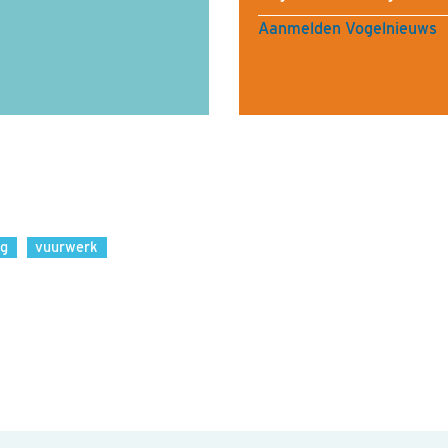
Aanmelden Vogelnieuws
ng
vuurwerk