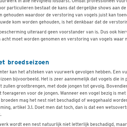
uurwerk in alle hevigheid losbarst. Omdat professioneel vuur
or particulieren bestaat de kans dat dergelijke shows aan de
gehouden waardoor de verstoring van vogels juist kan toene
uwde kom worden gehouden, is het denkbaar dat de verstori
lbescherming uiteraard geen voorstander van is. Dus ook hier
 acht moet worden genomen en verstoring van vogels waar m
et broedseizoen
inter kan het afsteken van vuurwerk gevolgen hebben. Een
izoen bijvoorbeeld. Het is zeer aannemelijk dat vogels die in
iet zullen grootbrengen, met dode jongen tot gevolg. Bovendie
t foerageren voor de jongen. Wanneer een vogel bezig is me
et broeden mag het nest niet beschadigd of weggehaald worden
ng, artikel 3.1. Doet men dat toch, dan is dat een wetsovertr
.
erk wordt een nest natuurlijk niet letterlijk beschadigd, maar 