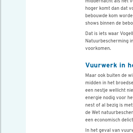
middernacht als het v
hoger komt dan dat vo
bebouwde kom worden 
shows binnen de bebo
Dat is iets waar Voge
Natuurbescherming in
voorkomen.
Vuurwerk in h
Maar ook buiten de w
midden in het broedse
een nestje wellicht n
energie nodig voor he
nest of al bezig is m
de Wet natuurbeschermi
een economisch delict
In het geval van vuurw