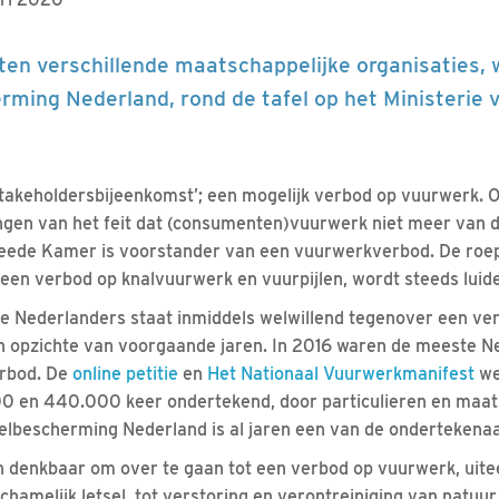
ten verschillende maatschappelijke organisaties,
ming Nederland, rond de tafel op het Ministerie v
akeholdersbijeenkomst’; een mogelijk verbod op vuurwerk. Ook
en van het feit dat (consumenten)vuurwerk niet meer van dez
eede Kamer is voorstander van een vuurwerkverbod. De roep
 een verbod op knalvuurwerk en vuurpijlen, wordt steeds luide
de Nederlanders staat inmiddels welwillend tegenover een ve
n opzichte van voorgaande jaren. In 2016 waren de meeste N
erbod. De
online petitie
en
Het Nationaal Vuurwerkmanifest
we
000 en 440.000 keer ondertekend, door particulieren en maat
elbescherming Nederland is al jaren een van de ondertekenaa
en denkbaar om over te gaan tot een verbod op vuurwerk, uit
chamelijk letsel, tot verstoring en verontreiniging van natuur