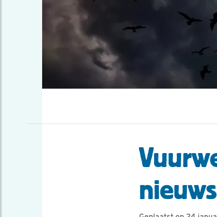
Vuurwe
nieuws
Geplaatst op 24 janu