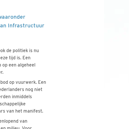
 waaronder
an Infrastructuur
 de politiek is nu
e tijd is. Een
 op een algeheel
r.
rbod op vuurwerk. Een
ederlanders nog niet
rden inmiddels
schappelijke
rs van het manifest.
eenlopend van
 en milieu. Voor