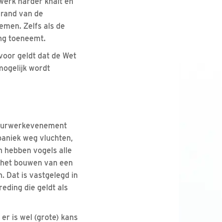
werk harder knalt en
 rand van de
men. Zelfs als de
ng toeneemt.
voor geldt dat de Wet
ogelijk wordt
 vuurwerkevenement
 paniek weg vluchten,
n hebben vogels alle
t het bouwen van een
. Dat is vastgelegd in
eding die geldt als
er is wel (grote) kans