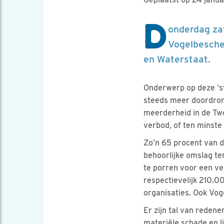
D
onderdag za
Vogelbescher
en Waterstaat.
Onderwerp op deze ‘st
steeds meer doordrong
meerderheid in de Tw
verbod, of ten minste
Zo’n 65 procent van 
behoorlijke omslag te
te porren voor een v
respectievelijk 210.
organisaties. Ook Vog
Er zijn tal van reden
materiële schade en li