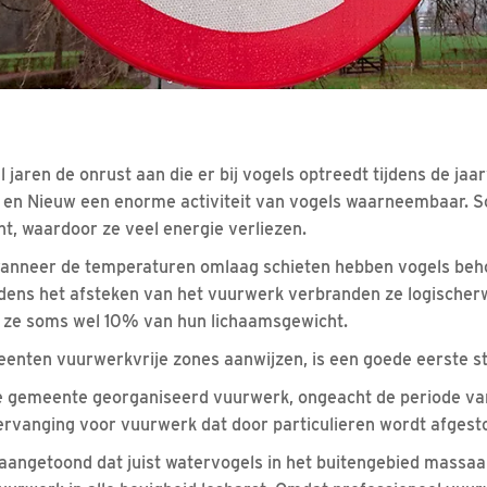
jaren de onrust aan die er bij vogels optreedt tijdens de jaar
d en Nieuw een enorme activiteit van vogels waarneembaar. S
ht, waardoor ze veel energie verliezen.
, wanneer de temperaturen omlaag schieten hebben vogels beh
ijdens het afsteken van het vuurwerk verbranden ze logischerw
 ze soms wel 10% van hun lichaamsgewicht.
enten vuurwerkvrije zones aanwijzen, is een goede eerste st
e gemeente georganiseerd vuurwerk, ongeacht de periode van h
vervanging voor vuurwerk dat door particulieren wordt afgest
angetoond dat juist watervogels in het buitengebied massaa