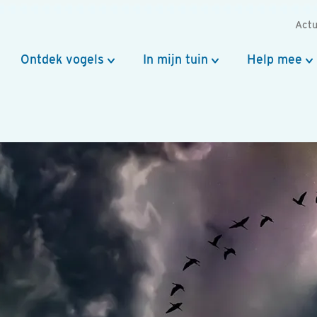
Actu
Ontdek vogels
In mijn tuin
Help mee