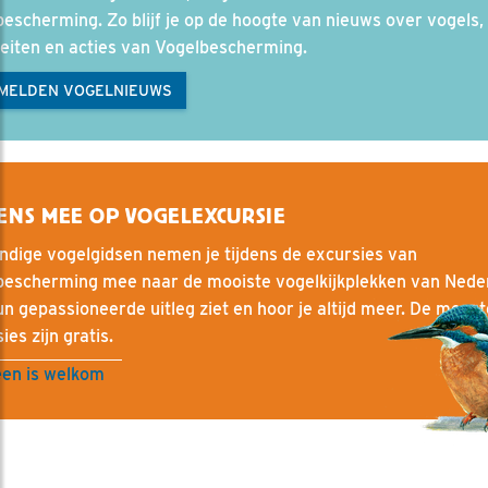
escherming. Zo blijf je op de hoogte van nieuws over vogels, 
teiten en acties van Vogelbescherming.
MELDEN VOGELNIEUWS
ENS MEE OP VOGELEXCURSIE
dige vogelgidsen nemen je tijdens de excursies van
bescherming mee naar de mooiste vogelkijkplekken van Nede
n gepassioneerde uitleg ziet en hoor je altijd meer. De meest
ies zijn gratis.
een is welkom