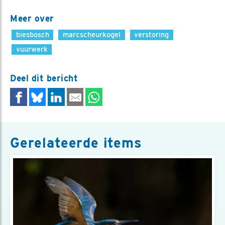
Meer over
biesbosch
marcscheurkogel
verstoring
vuurwerk
Deel dit bericht
Gerelateerde items