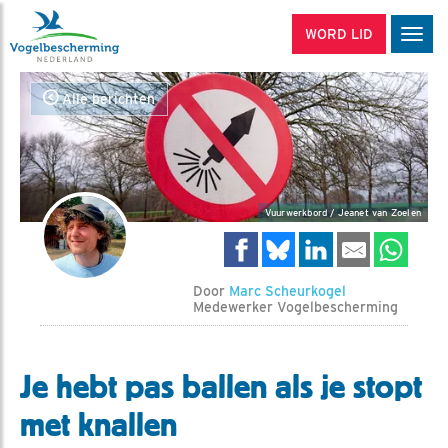
WORD LID
Men
Alle berichten
Vuurwerkbord / Jeanet van Zoelen
Door
Marc Scheurkogel
Medewerker Vogelbescherming
Je hebt pas ballen als je stopt
met knallen