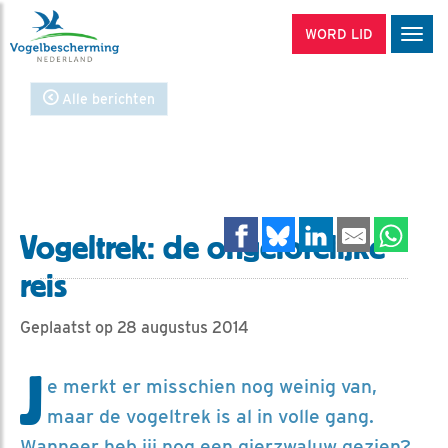
WORD LID
Men
Alle berichten
Vogeltrek: de ongelofelijke
reis
Geplaatst op 28 augustus 2014
J
e merkt er misschien nog weinig van,
maar de vogeltrek is al in volle gang.
Wanneer heb jij nog een gierzwaluw gezien?