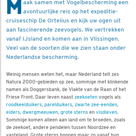
M
aak samen met Vogelbescherming een
avontuurlijke reis op het expeditie-
cruiseschip De Ortelius en kijk uw ogen uit
aan fascinerende zeevogels. We vertrekken
vanaf IJsland en komen aan in Vlissingen.
Veel van de soorten die we zien staan onder
Nederlandse bescherming.
Weinig mensen weten het, maar Nederland telt zes
Natura 2000-gebieden op zee, sommige met klinkende
namen als Doggersbank, de Vlakte van de Raan of het
Friese Front. Daar leven naast
zeekoeten
vogels als
roodkeelduikers
,
parelduikers
,
zwarte zee-eenden
,
eiders
,
dwergmeeuwen
,
grote sterns
en
visdieven
.
Sommige komen alleen aan land om te broeden, zoals
de zeekoet, andere pendelen tussen Noordzee en
vasteland. Grote sterns hoppen maar zo vanaf hun