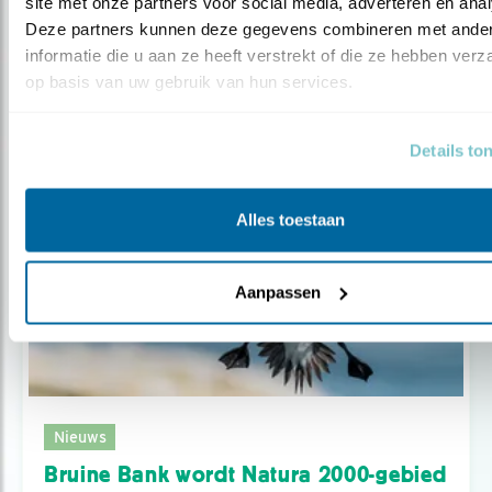
site met onze partners voor social media, adverteren en anal
Nieuws
Deze partners kunnen deze gegevens combineren met ander
Bruine Bank Natura 2000-gebied
informatie die u aan ze heeft verstrekt of die ze hebben verz
op basis van uw gebruik van hun services.
Details to
Alles toestaan
Aanpassen
Nieuws
Bruine Bank wordt Natura 2000-gebied