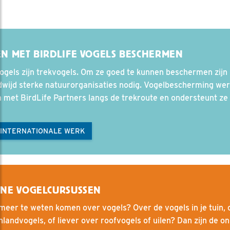
N MET BIRDLIFE VOGELS BESCHERMEN
ogels zijn trekvogels. Om ze goed te kunnen beschermen zijn
dwijd sterke natuurorganisaties nodig. Vogelbescherming wer
 met BirdLife Partners langs de trekroute en ondersteunt ze
 INTERNATIONALE WERK
INE VOGELCURSUSSEN
 meer te weten komen over vogels? Over de vogels in je tuin, 
landvogels, of liever over roofvogels of uilen? Dan zijn de on