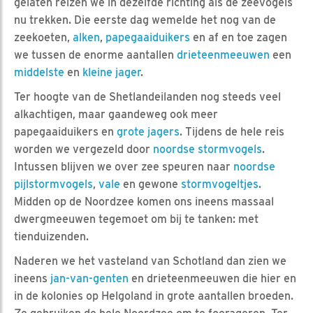
gelaten reizen we in dezelfde richting als de zeevogels
nu trekken. Die eerste dag wemelde het nog van de
zeekoeten,
alken
,
papegaaiduikers
en af en toe zagen
we tussen de enorme aantallen
drieteenmeeuwen
een
middelste
en
kleine jager
.
Ter hoogte van de Shetlandeilanden nog steeds veel
alkachtigen, maar gaandeweg ook meer
papegaaiduikers en
grote jagers
. Tijdens de hele reis
worden we vergezeld door
noordse stormvogels
.
Intussen blijven we over zee speuren naar
noordse
pijlstormvogels
,
vale
en gewone
stormvogeltjes
.
Midden op de Noordzee komen ons ineens massaal
dwergmeeuwen tegemoet om bij te tanken: met
tienduizenden.
Naderen we het vasteland van Schotland dan zien we
ineens
jan-van-genten
en drieteenmeeuwen die hier en
in de kolonies op Helgoland in grote aantallen broeden.