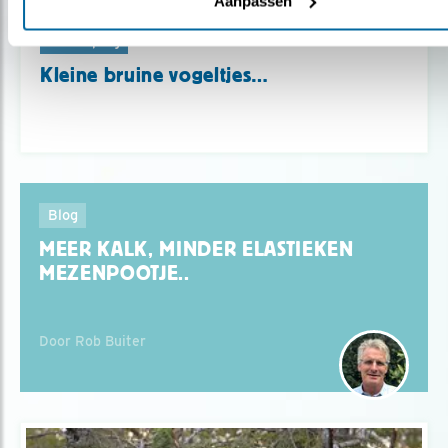
Aanpassen
Verdieping
Kleine bruine vogeltjes…
Blog
MEER KALK, MINDER ELASTIEKEN
MEZENPOOTJE..
Door Rob Buiter