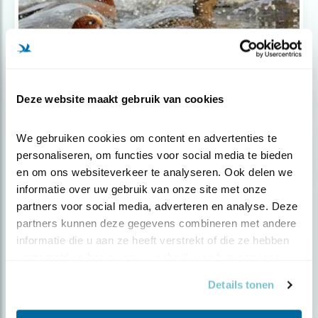
Deze website maakt gebruik van cookies
Nieuws
Voorlopig geen afschot smienten Z-
We gebruiken cookies om content en advertenties te 
Hollan..
personaliseren, om functies voor social media te bieden 
en om ons websiteverkeer te analyseren. Ook delen we 
informatie over uw gebruik van onze site met onze 
partners voor social media, adverteren en analyse. Deze 
partners kunnen deze gegevens combineren met andere 
informatie die u aan ze heeft verstrekt of die ze hebben 
verzameld op basis van uw gebruik van hun services.
Details tonen