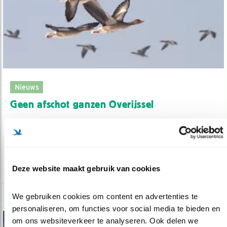
Nieuws
Geen afschot ganzen Overijssel
25.08.17
Provincie Overijssel teruggefloten over
grootschalig afschot van ganzen.
lees meer
Deze website maakt gebruik van cookies
We gebruiken cookies om content en advertenties te 
personaliseren, om functies voor social media te bieden en 
om ons websiteverkeer te analyseren. Ook delen we 