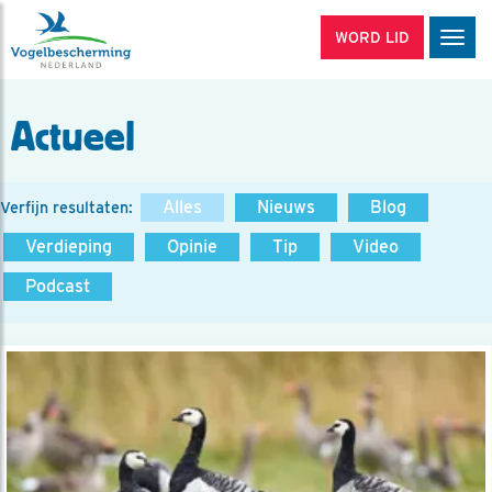
WORD LID
Men
Actueel
Alles
Nieuws
Blog
Verfijn resultaten:
Verdieping
Opinie
Tip
Video
Podcast