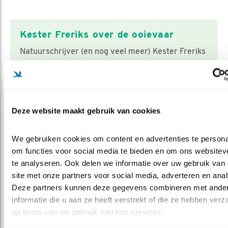
Kester Freriks over de ooievaar
Natuurschrijver (en nog veel meer) Kester Freriks
schreef een monografie over de ooievaar. Bijna
was deze iconische vogel uit Nederland
verdwenen. Een leger aan vrijwillige
vogelbeschermers én Vogelbescherming staken
Deze website maakt gebruik van cookies
daar een stokje voor. In het boek van Freriks komt
deze bijzondere comeback uitgebreid aan de orde.
We gebruiken cookies om content en advertenties te personal
Aan de hand van de seizoenen, de
om functies voor social media te bieden en om ons websiteve
ooievaarsliteratuur en zijn eigen ooievaarburen
te analyseren. Ook delen we informatie over uw gebruik van 
neemt hij ons mee langs allerlei bijzondere
site met onze partners voor social media, adverteren en anal
aspecten van deze vogel. En daar kan hij boeiend
Deze partners kunnen deze gegevens combineren met ander
over vertellen, merken Gert Ottens en Arjan
informatie die u aan ze heeft verstrekt of die ze hebben verz
Berben die met Kester Freriks
het gesprek aan
op basis van uw gebruik van hun services.
gingen over zijn boek
.