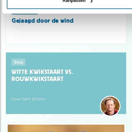
Aanpassen
Verdieping
Gejaagd door de wind
Blog
WITTE KWIKSTAART VS.
ROUWKWIKSTAART
Door Gert Ottens