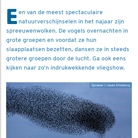
E
en van de meest spectaculaire
natuurverschijnselen in het najaar zijn
spreeuwenwolken. De vogels overnachten in
grote groepen en voordat ze hun
slaapplaatsen bezetten, dansen ze in steeds
grotere groepen door de lucht. Ga ook eens
kijken naar zo’n indrukwekkende vliegshow.
Spreeuw / Jouke Altenburg