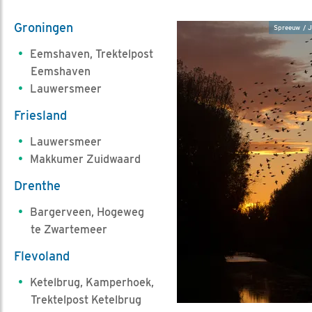
Groningen
Spreeuw / J
Eemshaven, Trektelpost
Eemshaven
Lauwersmeer
Friesland
Lauwersmeer
Makkumer Zuidwaard
Drenthe
Bargerveen, Hogeweg
te Zwartemeer
Flevoland
Ketelbrug, Kamperhoek,
Trektelpost Ketelbrug