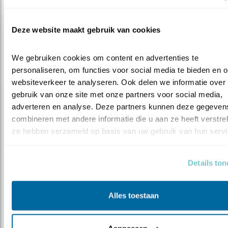
spreeuw
spreeuwenzwerm
Deze website maakt gebruik van cookies
Deel dit bericht
We gebruiken cookies om content en advertenties te 
personaliseren, om functies voor social media te bieden en o
websiteverkeer te analyseren. Ook delen we informatie over 
gebruik van onze site met onze partners voor social media, 
Gerelateerde items
adverteren en analyse. Deze partners kunnen deze gegevens
combineren met andere informatie die u aan ze heeft verstrekt
ze hebben verzameld op basis van uw gebruik van hun servi
Details to
Alles toestaan