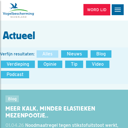
WORD LID
Men
Actueel
Alles
Nieuws
Blog
Verfijn resultaten:
Verdieping
Opinie
Tip
Video
Podcast
Blog
MEER KALK, MINDER ELASTIEKEN
MEZENPOOTJE..
01.04.26
Noodmaatregel tegen stikstofuitstoot werkt,