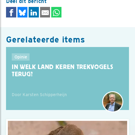
Deel dit bericht
Gerelateerde items
Opinie
IN WELK LAND KEREN TREKVOGELS
TERUG?
Door Karsten Schipperheijn