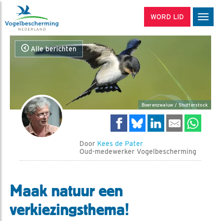
WORD LID
Men
Alle berichten
Boerenzwaluw / Shutterstock
Door
Kees de Pater
Oud-medewerker Vogelbescherming
Maak natuur een
verkiezingsthema!