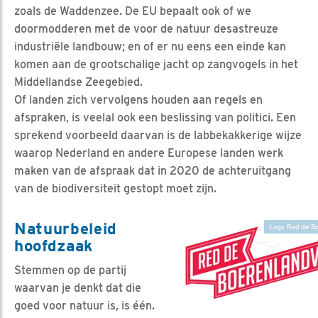
zoals de Waddenzee. De EU bepaalt ook of we
doormodderen met de voor de natuur desastreuze
industriële landbouw; en of er nu eens een einde kan
komen aan de grootschalige jacht op zangvogels in het
Middellandse Zeegebied.
Of landen zich vervolgens houden aan regels en
afspraken, is veelal ook een beslissing van politici. Een
sprekend voorbeeld daarvan is de labbekakkerige wijze
waarop Nederland en andere Europese landen werk
maken van de afspraak dat in 2020 de achteruitgang
van de biodiversiteit gestopt moet zijn.
Natuurbeleid
Logo Red de Bo
hoofdzaak
Stemmen op de partij
waarvan je denkt dat die
goed voor natuur is, is één.