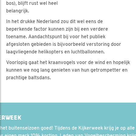
bos), blijft rust wel heel
belangrijk.
In het drukke Nederland zou dit wel eens de
beperkende factor kunnen zijn bij een verdere
toename. Aandachtspunt bij voor het publiek
afgesloten gebieden is bijvoorbeeld verstoring door
laagvliegende helikopters en luchtballonnen.
Voorlopig gaat het kraanvogels voor de wind en hopelijk
kunnen we nog lang genieten van hun getrompetter en
prachtige baltsdans.
KERWEEK
het buitenseizoen goed! Tijdens de Kijkerweek krijg je op alle
ns eigen merk 10% korting. Leden van Vogelbescherming krij