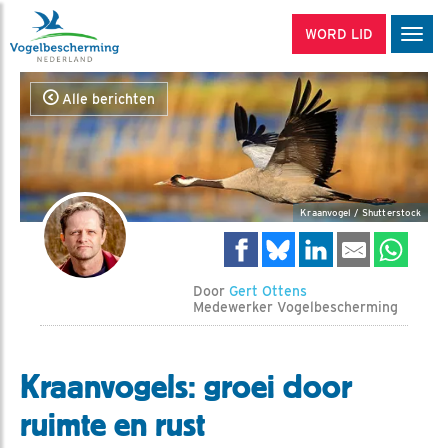
WORD LID
Men
Alle berichten
Kraanvogel / Shutterstock
Door
Gert Ottens
Medewerker Vogelbescherming
Kraanvogels: groei door
ruimte en rust