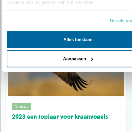
Moeilijk jaar voor kraanvogels
op basis van uw gebruik van hun services.
Details to
Alles toestaan
Aanpassen
Nieuws
2023 een topjaar voor kraanvogels