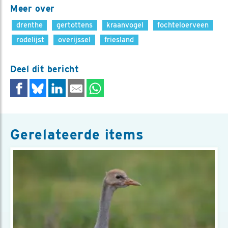
Meer over
drenthe
gertottens
kraanvogel
fochteloerveen
rodelijst
overijssel
friesland
Deel dit bericht
Gerelateerde items