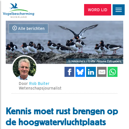
WORD LID
Men
Alle berichten
Scholeksters / Goffe Jensma Fotogalerij
Door
Rob Buiter
Wetenschapsjournalist
Kennis moet rust brengen op
de hoogwatervluchtplaats