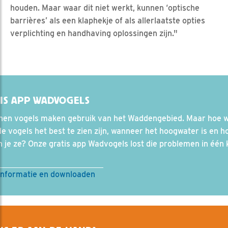
houden. Maar waar dit niet werkt, kunnen ‘optische
barrières’ als een klaphekje of als allerlaatste opties
verplichting en handhaving oplossingen zijn."
IS APP WADVOGELS
enen vogels maken gebruik van het Waddengebied. Maar hoe w
e vogels het best te zien zijn, wanneer het hoogwater is en h
 je ze? Onze gratis app Wadvogels lost die problemen in één 
informatie en downloaden