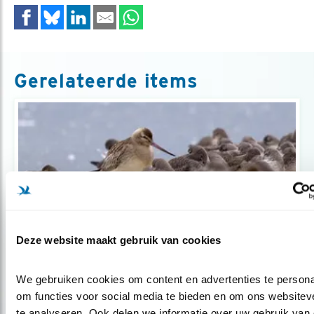
Gerelateerde items
Deze website maakt gebruik van cookies
Nieuws
We gebruiken cookies om content en advertenties te personal
Dankzij getijdenwijzer gaan recreatie
om functies voor social media te bieden en om ons websiteve
en..
te analyseren. Ook delen we informatie over uw gebruik van 