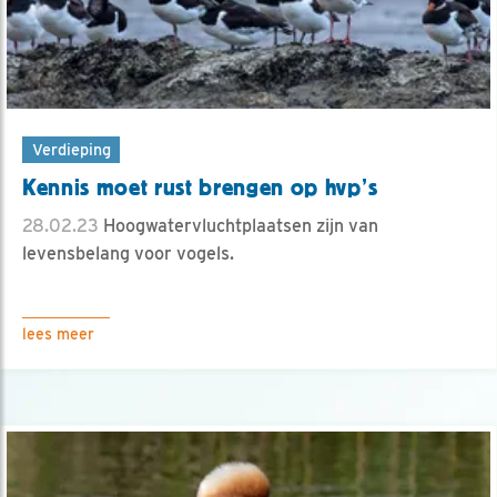
Verdieping
Kennis moet rust brengen op hvp’s
28.02.23
Hoogwatervluchtplaatsen zijn van
levensbelang voor vogels.
lees meer