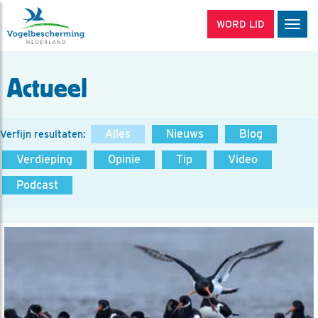
WORD LID
Men
Actueel
Alles
Nieuws
Blog
Verfijn resultaten:
Verdieping
Opinie
Tip
Video
Podcast