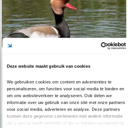
Verdieping
Deze website maakt gebruik van cookies
Wadvogels in het Hegewiersterfjild
12.08.21
Deze trekpleister voor vogels wordt vergroot
We gebruiken cookies om content en advertenties te 
en verbeterd.
personaliseren, om functies voor social media te bieden en 
om ons websiteverkeer te analyseren. Ook delen we 
informatie over uw gebruik van onze site met onze partners 
lees meer
voor social media, adverteren en analyse. Deze partners 
kunnen deze gegevens combineren met andere informatie 
die u aan ze heeft verstrekt of die ze hebben verzameld op 