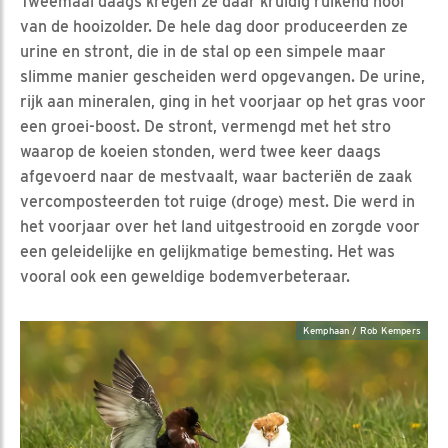
Tweemaal daags kregen ze daar kruidig ruikend hooi
van de hooizolder. De hele dag door produceerden ze
urine en stront, die in de stal op een simpele maar
slimme manier gescheiden werd opgevangen. De urine,
rijk aan mineralen, ging in het voorjaar op het gras voor
een groei-boost. De stront, vermengd met het stro
waarop de koeien stonden, werd twee keer daags
afgevoerd naar de mestvaalt, waar bacteriën de zaak
vercomposteerden tot ruige (droge) mest. Die werd in
het voorjaar over het land uitgestrooid en zorgde voor
een geleidelijke en gelijkmatige bemesting. Het was
vooral ook een geweldige bodemverbeteraar.
Kemphaan / Rob Kempers