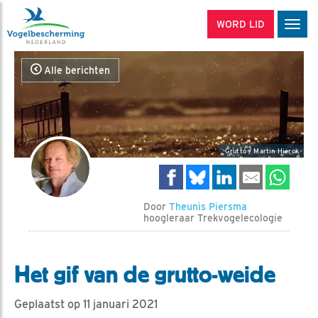
WORD LID
Men
Alle berichten
Grutto / Martin Hierck
Door
Theunis Piersma
hoogleraar Trekvogelecologie
Het gif van de grutto-weide
Geplaatst op 11 januari 2021