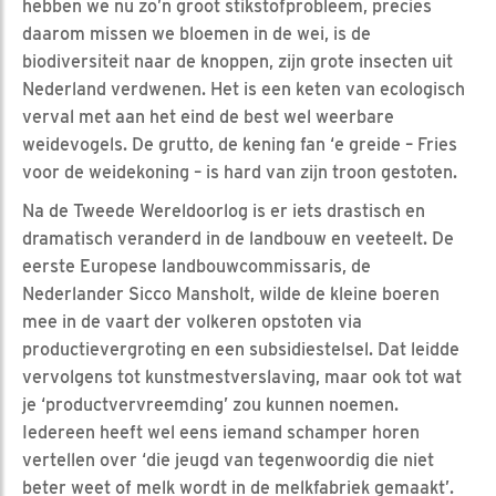
hebben we nu zo’n groot stikstofprobleem, precies
daarom missen we bloemen in de wei, is de
biodiversiteit naar de knoppen, zijn grote insecten uit
Nederland verdwenen. Het is een keten van ecologisch
verval met aan het eind de best wel weerbare
weidevogels. De grutto, de kening fan ‘e greide – Fries
voor de weidekoning – is hard van zijn troon gestoten.
Na de Tweede Wereldoorlog is er iets drastisch en
dramatisch veranderd in de landbouw en veeteelt. De
eerste Europese landbouwcommissaris, de
Nederlander Sicco Mansholt, wilde de kleine boeren
mee in de vaart der volkeren opstoten via
productievergroting en een subsidiestelsel. Dat leidde
vervolgens tot kunstmestverslaving, maar ook tot wat
je ‘productvervreemding’ zou kunnen noemen.
Iedereen heeft wel eens iemand schamper horen
vertellen over ‘die jeugd van tegenwoordig die niet
beter weet of melk wordt in de melkfabriek gemaakt’.