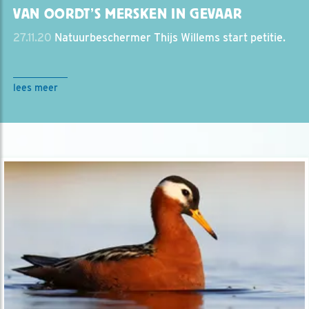
VAN OORDT’S MERSKEN IN GEVAAR
27.11.20
Natuurbeschermer Thijs Willems start petitie.
lees meer