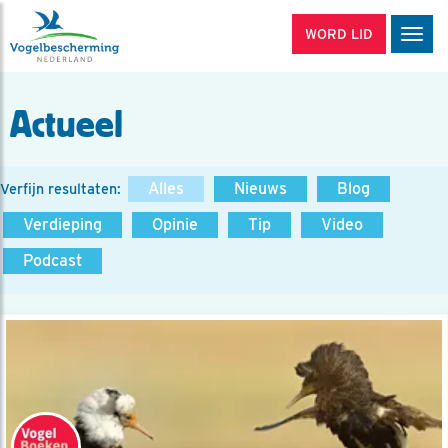
WORD LID
Men
Actueel
Alles
Nieuws
Blog
Verfijn resultaten:
Verdieping
Opinie
Tip
Video
Podcast