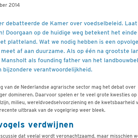
mber 2014
r debatteerde de Kamer over voedselbeleid. Laat 
jn! Doorgaan op de huidige weg betekent het einde
 het platteland. Wat we nodig hebben is een opvolg
 meet af aan duurzame. Als op één na grootste l
 Mansholt als founding father van het landbouwbe
n bijzondere verantwoordelijkheid.
ng van de Nederlandse agrarische sector mag het debat over
nger domineren. Daarvoor spelen er te veel grote kwesties op
zijn, milieu, wereldvoedselvoorziening en de kwetsbaarheid 
 recente uitbraak van de vogelgriep weer bleek.
vogels verdwijnen
discussie dat veelal wordt veronachtzaamd, maar misschien w