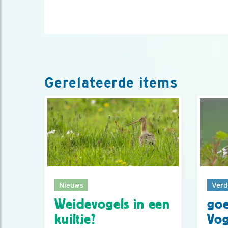
Gerelateerde items
Nieuws
Verd
Weidevogels in een
goe
kuiltje?
Vog