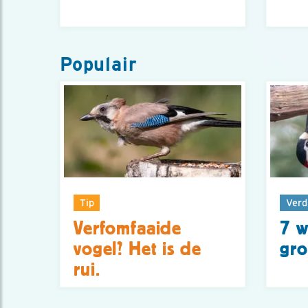
Populair
Tip
Verd
Verfomfaaide
7 w
vogel? Het is de
gro
rui.