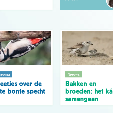
ieping
Nieuws
eetjes over de
Bakken en
te bonte specht
broeden: het k
samengaan