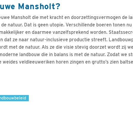
euwe Mansholt?
nieuwe Mansholt die met kracht en doorzettingsvermogen de l
de natuur. Dat is geen utopie. Verschillende boeren tonen nu 
makkelijker en daarmee vanzelfsprekend worden. Staatssecre
an dat ze naar natuur-inclusieve productie streeft. Landbouw
dt met de natuur. Als ze die visie stevig doorzet wordt zij we
 moderne landbouw die in balans is met de natuur. Zodat we s
e weides veldleeuweriken horen zingen en grutto’s zien baltse
ndbouwbeleid