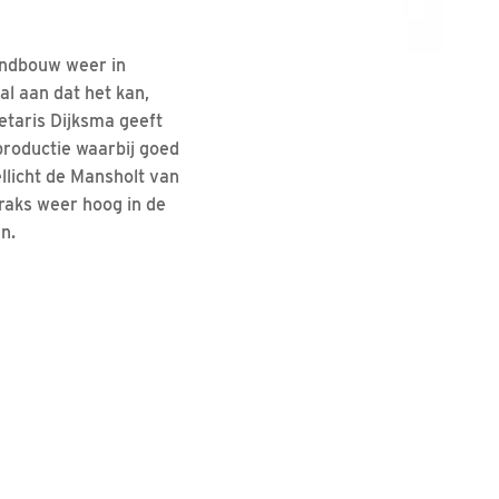
andbouw weer in
al aan dat het kan,
taris Dijksma geeft
productie waarbij goed
llicht de Mansholt van
traks weer hoog in de
n.