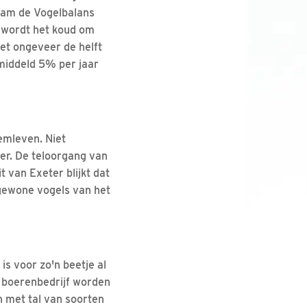
kwam de Vogelbalans
n wordt het koud om
met ongeveer de helft
middeld 5% per jaar
demleven. Niet
ler. De teloorgang van
t van Exeter blijkt dat
 gewone vogels van het
is voor zo'n beetje al
t boerenbedrijf worden
n met tal van soorten