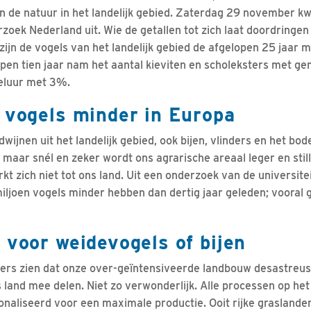
van de natuur in het landelijk gebied. Zaterdag 29 november 
oek Nederland uit. Wie de getallen tot zich laat doordringe
zijn de vogels van het landelijk gebied de afgelopen 25 jaar 
en tien jaar nam het aantal kieviten en scholeksters met ge
reluur met 3%.
 vogels minder in Europa
dwijnen uit het landelijk gebied, ook bijen, vlinders en het bo
maar snél en zeker wordt ons agrarische areaal leger en stil
rkt zich niet tot ons land. Uit een onderzoek van de universitei
iljoen vogels minder hebben dan dertig jaar geleden; vooral
 voor weidevogels of bijen
jfers zien dat onze over-geïntensiveerde landbouw desastreus 
 land mee delen. Niet zo verwonderlijk. Alle processen op he
ionaliseerd voor een maximale productie. Ooit rijke graslande