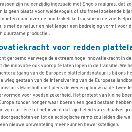
rassen zijn nu eenzijdig ingezaaid met Engels raaigras, dat z
n is geen plaats voor weidevogels of stuifmeel zoekende bij
 moeten gaan over de noodzakelijke transitie in de voedselpr
s is met de natuur en niet langer een bedreiging vormt voor d
ch duurzame productie’.
ovatiekracht voor redden platte
cht geroemd vanwege de extreem hoge innovatiekracht in de
 die innovatie ook voorop te laten lopen in de transitie. We 
 achteruitgang van de Europese plattelandsnatuur is bij ons h
de wieg gestaan van de intensivering van de Europese landbo
issaris Mansholt die tijdens de wederopbouw na de Tweede
rvormde voor voedselzekerheid. Het protest van kleine boe
en Europa zonder honger waar boeren een goed bestaan hebbe
n zijn carrière tot het inzicht dat zijn beleid van schaalvergr
 doorgeschoten en tot de ecologische ramp zou leiden die we 
 geen nieuwe omwenteling meer kunnen bewerkstelligen.