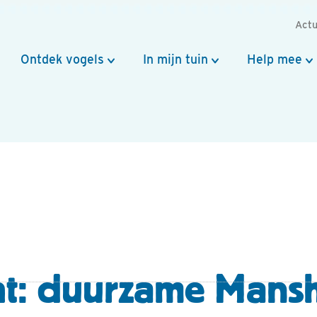
Actu
Ontdek vogels
In mijn tuin
Help mee
t: duurzame Mansh