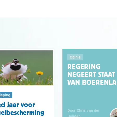
Opinie
REGERING
NEGEERT STAAT
VAN BOERENL
ieping
d jaar voor
Door Chris van der
elbescherming
Heijden