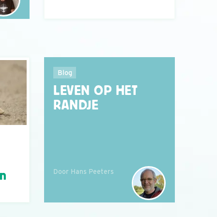
Blog
LEVEN OP HET
RANDJE
Door Hans Peeters
án