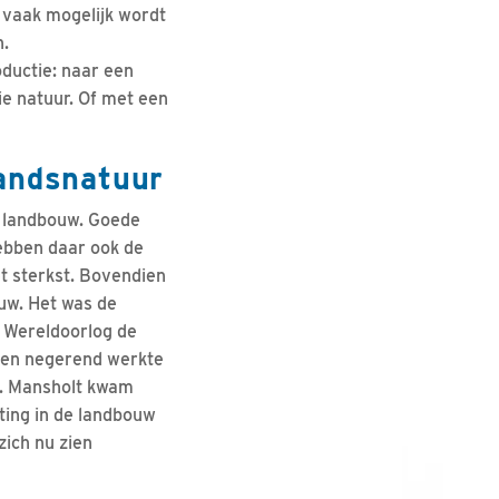
o vaak mogelijk wordt
en.
oductie: naar een
ie natuur. Of met een
landsnatuur
 landbouw. Goede
hebben daar ook de
et sterkst. Bovendien
uw. Het was de
 Wereldoorlog de
ren negerend werkte
n. Mansholt kwam
oting in de landbouw
zich nu zien