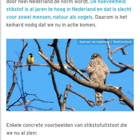
door heel Nederland de norm wordt.
De hoeveelheid
stikstof is al jaren te hoog in Nederland en dat is slecht
voor zowel mensen, natuur als vogels
. Daarom is het
keihard nodig dat we nu in actie komen.
Sperwer en koolmees / Shutterstock
Enkele concrete voorbeelden van stikstofuitstoot die
we nu al zien: