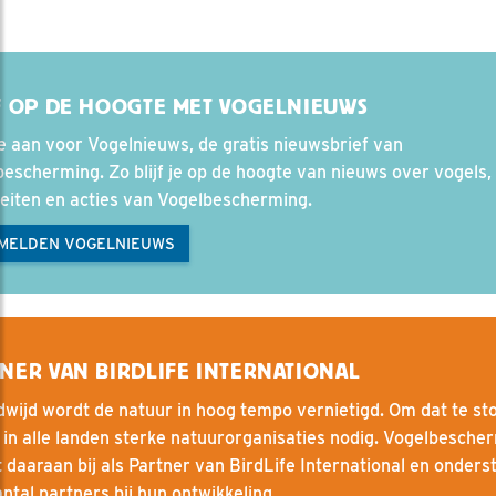
F OP DE HOOGTE MET VOGELNIEUWS
e aan voor Vogelnieuws, de gratis nieuwsbrief van
escherming. Zo blijf je op de hoogte van nieuws over vogels, 
teiten en acties van Vogelbescherming.
MELDEN VOGELNIEUWS
NER VAN BIRDLIFE INTERNATIONAL
wijd wordt de natuur in hoog tempo vernietigd. Om dat te st
r in alle landen sterke natuurorganisaties nodig. Vogelbesche
 daaraan bij als Partner van BirdLife International en onders
ntal partners bij hun ontwikkeling.