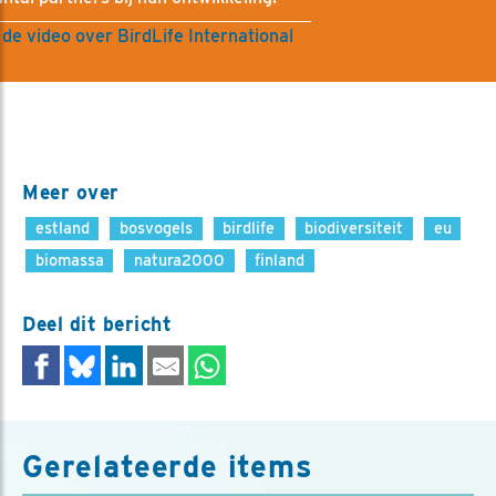
 de video over BirdLife International
Meer over
estland
bosvogels
birdlife
biodiversiteit
eu
biomassa
natura2000
finland
Deel dit bericht
Gerelateerde items