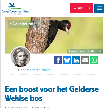
WORD LID
Men
Alle berichten
Zwarte specht / Shutterstock
Door
Mariëtta Nollen
Een boost voor het Gelderse
Wehlse bos