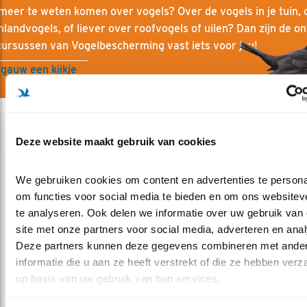
 meer te weten komen over vogels? Over de vogels in je tuin, 
landvogels, of liever over roofvogels of uilen? Dan zijn de on
cursussen van Vogelbescherming vast iets voor jou!
gauw een kijkje
Deze website maakt gebruik van cookies
Meer over
We gebruiken cookies om content en advertenties te personal
basiskwaliteitnatuur
bosvogels
natuurbeleid
om functies voor social media te bieden en om ons websiteve
gelderland
te analyseren. Ook delen we informatie over uw gebruik van 
site met onze partners voor social media, adverteren en anal
Deze partners kunnen deze gegevens combineren met ander
Deel dit bericht
informatie die u aan ze heeft verstrekt of die ze hebben verz
op basis van uw gebruik van hun services.