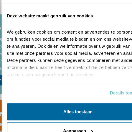
Deze website maakt gebruik van cookies
P DE BOERENLANDVOGELS
We gebruiken cookies om content en advertenties te personal
helaas bijna geen geschikt leefgebied meer voor typische
om functies voor social media te bieden en om ons websiteve
te analyseren. Ook delen we informatie over uw gebruik van 
landvogels zoals de grutto, kievit of patrijs. Vogelbeschermin
site met onze partners voor social media, adverteren en anal
raden om te investeren in de volle rijkdom van het Nederlan
Deze partners kunnen deze gegevens combineren met ander
hap. Vol drassige, bloemrijke weides
informatie die u aan ze heeft verstrekt of die ze hebben verz
uurrijke akkers.
op basis van uw gebruik van hun services.
P MEE EN DONEER
Details to
Alles toestaan
INE CURSUS BOERENLANDVOGELS
e online cursus leer je waarom boerenlandvogels zo belangrijk
Aanpassen
 eisen ze stellen aan hun omgeving en wat we samen kunnen 