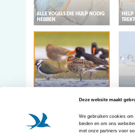
ALLE VOGELS DIE HULP NODIG
HELP 
HEBBEN
TREK
WEIDEVOGELS
VOGE
Deze website maakt gebru
We gebruiken cookies om co
bieden en om ons websitev
met onze partners voor so