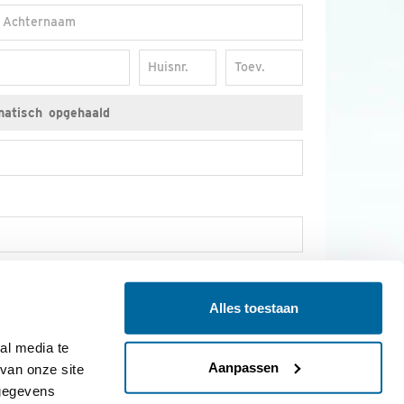
Achternaam
Huisnr.
Toev.
il en socials op de hoogte van nieuws over vogels,
s van Vogelbescherming.
Alles toestaan
l media te 
DONEER NU
Aanpassen
an onze site 
gegevens 