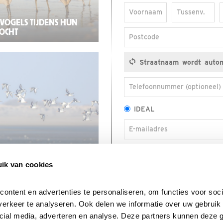
Voornaam
Tussenv.
VOGELS TIJDENS HUN
TOCHT
Postcode
Telefoonnummer (optioneel)
IDEAL
E-mailadres
Ja, ik blijf graag via e-ma
LS IN NATUURGEBIEDEN
tips, activiteiten en actie
ik van cookies
ntent en advertenties te personaliseren, om functies voor socia
erkeer te analyseren. Ook delen we informatie over uw gebruik v
cial media, adverteren en analyse. Deze partners kunnen deze 