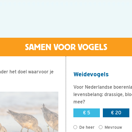
nder het doel waarvoor je
Weidevogels
Voor Nederlandse boerenlan
levensbelang: drassige, blo
mee?
€ 5
€ 20
Titel
De heer
Mevrouw