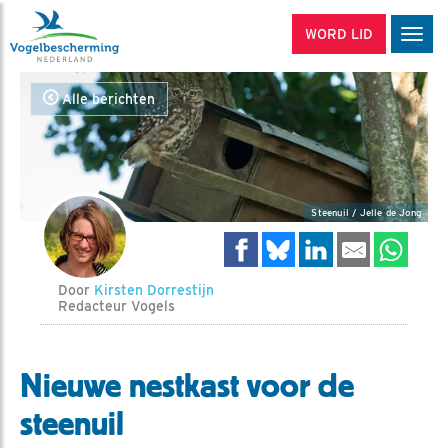
WORD LID
Men
Alle berichten
Steenuil / Jelle de Jong
Door
Kirsten Dorrestijn
Redacteur Vogels
Nieuwe nestkast voor de
steenuil