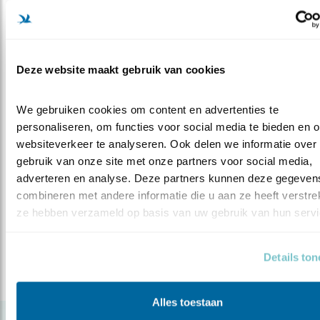
steunen en
help mee
, in welke vorm dan ook.
En er is nog veel meer…
Deze website maakt gebruik van cookies
U vindt de resultaten die Vogelbescherming boekt
en alles wat we ondernemen om vogels te
We gebruiken cookies om content en advertenties te 
beschermen, uiteraard, ook op deze website. Kijk
personaliseren, om functies voor social media te bieden en o
daarvoor bijvoorbeeld bij
Actueel
. Eind mei 2017
websiteverkeer te analyseren. Ook delen we informatie over 
publiceren we
hier
een overzicht en een
gebruik van onze site met onze partners voor social media, 
verantwoording van ons werk in 2016. We nodigen
adverteren en analyse. Deze partners kunnen deze gegevens
u van harte uit dat tegen die tijd te bekijken.
combineren met andere informatie die u aan ze heeft verstrekt
ze hebben verzameld op basis van uw gebruik van hun servi
Deel dit bericht
Details to
Alles toestaan