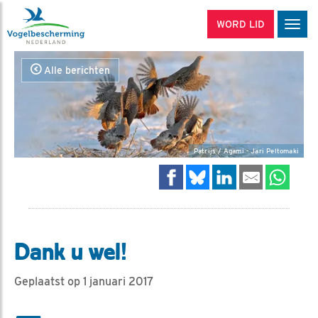
WORD LID
Men
Alle berichten
Patrijs / Agami - Jari Peltomaki
Dank u wel!
Geplaatst op 1 januari 2017