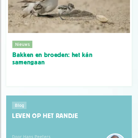
Nieuws
Bakken en broeden: het kán
samengaan
Blog
LEVEN OP HET RANDJE
Door Hans Peeters