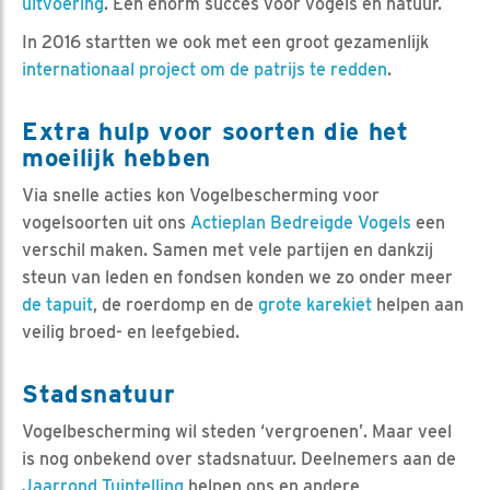
uitvoering
. Een enorm succes voor vogels en natuur.
In 2016 startten we ook met een groot gezamenlijk
internationaal project om de patrijs te redden
.
Extra hulp voor soorten die het
moeilijk hebben
Via snelle acties kon Vogelbescherming voor
vogelsoorten uit ons
Actieplan Bedreigde Vogels
een
verschil maken. Samen met vele partijen en dankzij
steun van leden en fondsen konden we zo onder meer
de tapuit
, de roerdomp en de
grote karekiet
helpen aan
veilig broed- en leefgebied.
Stadsnatuur
Vogelbescherming wil steden ‘vergroenen’. Maar veel
is nog onbekend over stadsnatuur. Deelnemers aan de
Jaarrond Tuintelling
helpen ons en andere