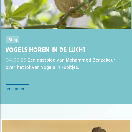
Blog
VOGELS HOREN IN DE LUCHT
04.06.26
Een gastblog van Mohammed Benzakour
over het lot van vogels in kooitjes.
lees meer