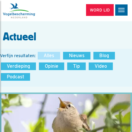
WORD LID
Men
Actueel
Alles
Nieuws
Blog
Verfijn resultaten:
Verdieping
Opinie
Tip
Video
Podcast