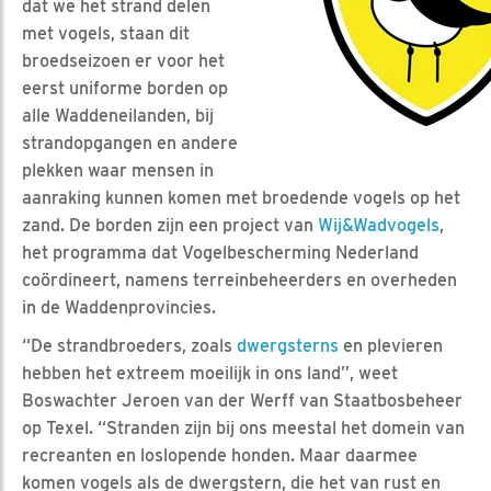
dat we het strand delen
met vogels, staan dit
broedseizoen er voor het
eerst uniforme borden op
alle Waddeneilanden, bij
strandopgangen en andere
plekken waar mensen in
aanraking kunnen komen met broedende vogels op het
zand. De borden zijn een project van
Wij&Wadvogels
,
het programma dat Vogelbescherming Nederland
coördineert, namens terreinbeheerders en overheden
in de Waddenprovincies.
“De strandbroeders, zoals
dwergsterns
en plevieren
hebben het extreem moeilijk in ons land”, weet
Boswachter Jeroen van der Werff van Staatbosbeheer
op Texel. “Stranden zijn bij ons meestal het domein van
recreanten en loslopende honden. Maar daarmee
komen vogels als de dwergstern, die het van rust en