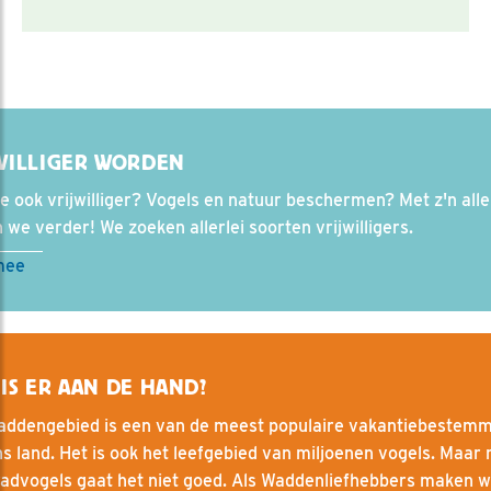
WILLIGER WORDEN
e ook vrijwilliger? Vogels en natuur beschermen? Met z'n all
we verder! We zoeken allerlei soorten vrijwilligers.
mee
IS ER AAN DE HAND?
addengebied is een van de meest populaire vakantiebestem
s land. Het is ook het leefgebied van miljoenen vogels. Maar
wadvogels gaat het niet goed. Als Waddenliefhebbers maken w