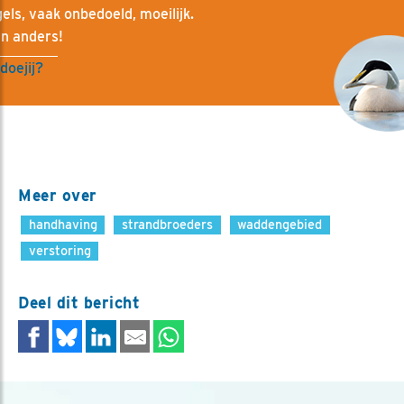
els, vaak onbedoeld, moeilijk.
an anders!
oejij?
Meer over
handhaving
strandbroeders
waddengebied
verstoring
Deel dit bericht