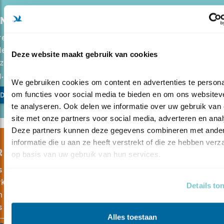
ANGRIJKE VOGELGEBIEDEN
els van de Nederlandse vogelnatuur zijn de kust en de waterr
en. Voor miljoenen vogels zijn deze plekken - Waddenzee,
Deze website maakt gebruik van cookies
ee, Zuidwestelijke Delta en het IJsselmeergebied - van weze
.
We gebruiken cookies om content en advertenties te personal
om functies voor social media te bieden en om ons websiteve
 DOET VOGELBESCHERMING?
te analyseren. Ook delen we informatie over uw gebruik van 
site met onze partners voor social media, adverteren en anal
Deze partners kunnen deze gegevens combineren met ander
informatie die u aan ze heeft verstrekt of die ze hebben verz
 VERHALEN .... IN VOGELS
op basis van uw gebruik van hun services.
s
is het
tijdschrift voor onze leden
, met prachtige fotoreporta
elijke verhalen. Een scala aan groot en klein nieuws, over vo
Details to
en excursietips en nog veel meer.
Word lid
en ontvang
s
5x per jaar.
Alles toestaan