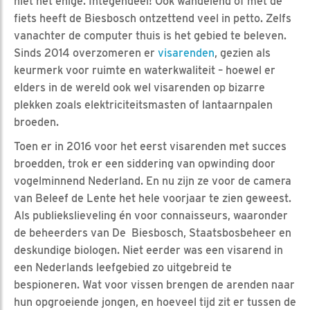
niet het enige. Integendeel! Ook wandelend of met de
fiets heeft de Biesbosch ontzettend veel in petto. Zelfs
vanachter de computer thuis is het gebied te beleven.
Sinds 2014 overzomeren er
visarenden
, gezien als
keurmerk voor ruimte en waterkwaliteit – hoewel er
elders in de wereld ook wel visarenden op bizarre
plekken zoals elektriciteitsmasten of lantaarnpalen
broeden.
Toen er in 2016 voor het eerst visarenden met succes
broedden, trok er een siddering van opwinding door
vogelminnend Nederland. En nu zijn ze voor de camera
van Beleef de Lente het hele voorjaar te zien geweest.
Als publiekslieveling én voor connaisseurs, waaronder
de beheerders van De Biesbosch, Staatsbosbeheer en
deskundige biologen. Niet eerder was een visarend in
een Nederlands leefgebied zo uitgebreid te
bespioneren. Wat voor vissen brengen de arenden naar
hun opgroeiende jongen, en hoeveel tijd zit er tussen de