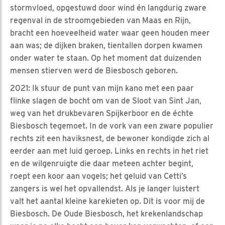
stormvloed, opgestuwd door wind én langdurig zware
regenval in de stroomgebieden van Maas en Rijn,
bracht een hoeveelheid water waar geen houden meer
aan was; de dijken braken, tientallen dorpen kwamen
onder water te staan. Op het moment dat duizenden
mensen stierven werd de Biesbosch geboren.
2021: Ik stuur de punt van mijn kano met een paar
flinke slagen de bocht om van de Sloot van Sint Jan,
weg van het drukbevaren Spijkerboor en de échte
Biesbosch tegemoet. In de vork van een zware populier
rechts zit een haviksnest, de bewoner kondigde zich al
eerder aan met luid geroep. Links en rechts in het riet
en de wilgenruigte die daar meteen achter begint,
roept een koor aan vogels; het geluid van Cetti’s
zangers is wel het opvallendst. Als je langer luistert
valt het aantal kleine karekieten op. Dit is voor mij de
Biesbosch. De Oude Biesbosch, het krekenlandschap