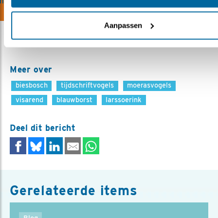
meer
Aanpassen
Meer over
biesbosch
tijdschriftvogels
moerasvogels
visarend
blauwborst
larssoerink
Deel dit bericht
Gerelateerde items
Blog