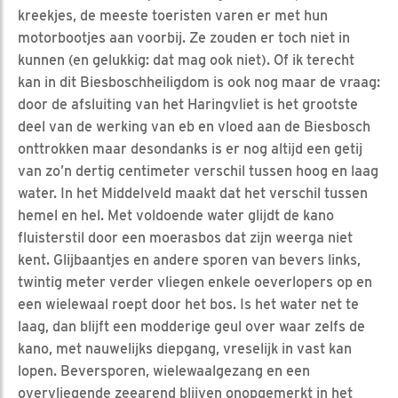
kreekjes, de meeste toeristen varen er met hun
motorbootjes aan voorbij. Ze zouden er toch niet in
kunnen (en gelukkig: dat mag ook niet). Of ik terecht
kan in dit Biesboschheiligdom is ook nog maar de vraag:
door de afsluiting van het Haringvliet is het grootste
deel van de werking van eb en vloed aan de Biesbosch
onttrokken maar desondanks is er nog altijd een getij
van zo’n dertig centimeter verschil tussen hoog en laag
water. In het Middelveld maakt dat het verschil tussen
hemel en hel. Met voldoende water glijdt de kano
fluisterstil door een moerasbos dat zijn weerga niet
kent. Glijbaantjes en andere sporen van bevers links,
twintig meter verder vliegen enkele oeverlopers op en
een wielewaal roept door het bos. Is het water net te
laag, dan blijft een modderige geul over waar zelfs de
kano, met nauwelijks diepgang, vreselijk in vast kan
lopen. Beversporen, wielewaalgezang en een
overvliegende zeearend blijven onopgemerkt in het