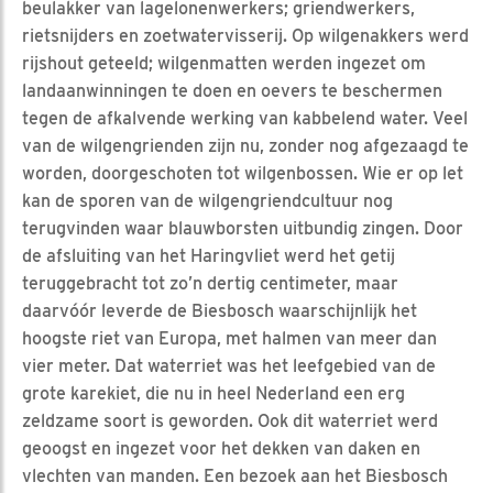
beulakker van lagelonenwerkers; griendwerkers,
rietsnijders en zoetwatervisserij. Op wilgenakkers werd
rijshout geteeld; wilgenmatten werden ingezet om
landaanwinningen te doen en oevers te beschermen
tegen de afkalvende werking van kabbelend water. Veel
van de wilgengrienden zijn nu, zonder nog afgezaagd te
worden, doorgeschoten tot wilgenbossen. Wie er op let
kan de sporen van de wilgengriendcultuur nog
terugvinden waar blauwborsten uitbundig zingen. Door
de afsluiting van het Haringvliet werd het getij
teruggebracht tot zo’n dertig centimeter, maar
daarvóór leverde de Biesbosch waarschijnlijk het
hoogste riet van Europa, met halmen van meer dan
vier meter. Dat waterriet was het leefgebied van de
grote karekiet, die nu in heel Nederland een erg
zeldzame soort is geworden. Ook dit waterriet werd
geoogst en ingezet voor het dekken van daken en
vlechten van manden. Een bezoek aan het Biesbosch