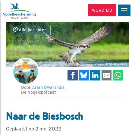
WORD LID
Men
Alle berichten
Visarend/ Shutterstock
Door
Arjan Dwarshuis
De Vogelspotcast
Naar de Biesbosch
Geplaatst op 2 mei 2022