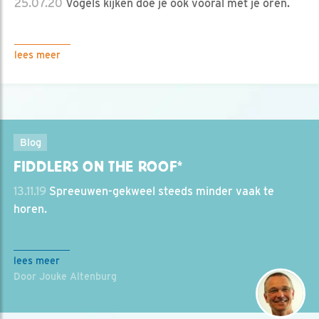
25.07.20
Vogels kijken doe je ook vooral met je oren.
lees meer
Blog
FIDDLERS ON THE ROOF*
13.11.19
Spreeuwen-gekweel steeds minder vaak te
horen.
lees meer
Door Jouke Altenburg