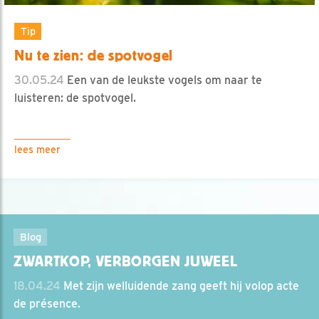
Tip
Nu te zien: de spotvogel
30.05.24
Een van de leukste vogels om naar te
luisteren: de spotvogel.
lees meer
Blog
ZWARTKOP, VERBORGEN JUWEEL
18.04.24
Met zijn welluidende zang geeft hij volop acte
de présence.