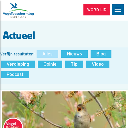
WORD LID
Men
Actueel
Alles
Nieuws
Blog
Verfijn resultaten:
Verdieping
Opinie
Tip
Video
Podcast