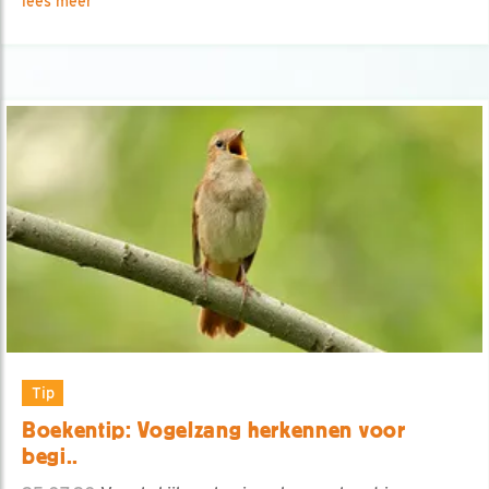
lees meer
Tip
Boekentip: Vogelzang herkennen voor
begi..