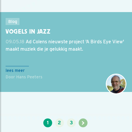
Blog
VOGELS IN JAZZ
09.05.18
Ad Colens nieuwste project 'A Birds Eye View'
maakt muziek die je gelukkig maakt.
lees meer
Door Hans Peeters
>
1
2
3