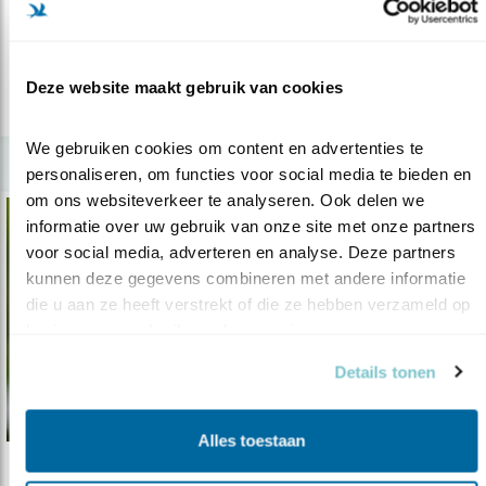
actueler dan ooit.
Deze website maakt gebruik van cookies
lees meer
We gebruiken cookies om content en advertenties te 
personaliseren, om functies voor social media te bieden en 
om ons websiteverkeer te analyseren. Ook delen we 
informatie over uw gebruik van onze site met onze partners 
voor social media, adverteren en analyse. Deze partners 
kunnen deze gegevens combineren met andere informatie 
die u aan ze heeft verstrekt of die ze hebben verzameld op 
basis van uw gebruik van hun services.
Details tonen
Alles toestaan
Verdieping