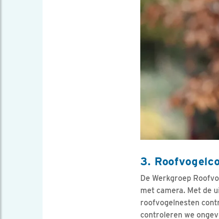
3. Roofvogelc
De Werkgroep Roofvog
met camera. Met de ui
roofvogelnesten contr
controleren we ongeve