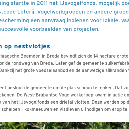
ng startte in 2011 het IJsvogelfonds, mogelijk do
tcode Loterij. Vogelwerkgroepen en andere groene 
escherming een aanvraag indienen voor lokale, vaa
 succesvolle voorbeelden van projecten.
 op nestvlotjes
 Haagsche Beemden in Breda bevindt zich de 14 hectare grot
or de rondweg van Breda. Later gaf de gemeente suikerfab
. Dankzij het grote voedselaanbod en de aanwezige slikranden 
t besloot de gemeente om de plas schoon te maken. Dat zou
kenen. De West-Brabantse Vogelwerkgroep kwam in actie e
ge van het IJsvogelfonds een drietal vlotten. Deze werden op d
 schelpen – kokmeeuwen en visdieven uitnodigen om erop te 