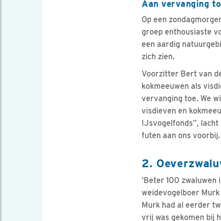
Aan vervanging t
Op een zondagmorgen 
groep enthousiaste v
een aardig natuurgebi
zich zien.
Voorzitter Bert van d
kokmeeuwen als visdie
vervanging toe. We w
visdieven en kokmeeuw
IJsvogelfonds”, lacht
futen aan ons voorbij.
2. Oeverzwal
‘Beter 100 zwaluwen in
weidevogelboer Murk N
Murk had al eerder t
vrij was gekomen bij 