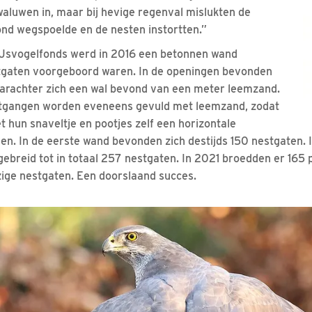
luwen in, maar bij hevige regenval mislukten de
nd wegspoelde en de nesten instortten.”
 IJsvogelfonds werd in 2016 een betonnen wand
stgaten voorgeboord waren. In de openingen bevonden
 waarachter zich een wal bevond van een meter leemzand.
tgangen worden eveneens gevuld met leemzand, zodat
hun snaveltje en pootjes zelf een horizontale
n. In de eerste wand bevonden zich destijds 150 nestgaten. I
ebreid tot in totaal 257 nestgaten. In 2021 broedden er 165
ige nestgaten. Een doorslaand succes.