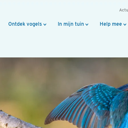
Actu
Ontdek vogels
In mijn tuin
Help mee