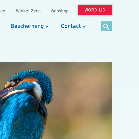
WORD LID
eel
Winkel Zeist
Webshop
Bescherming
Contact