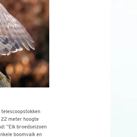
 telescoopstokken
t 22 meter hoogte
nd: “Elk broedseizoen
 enkele boomvalk en