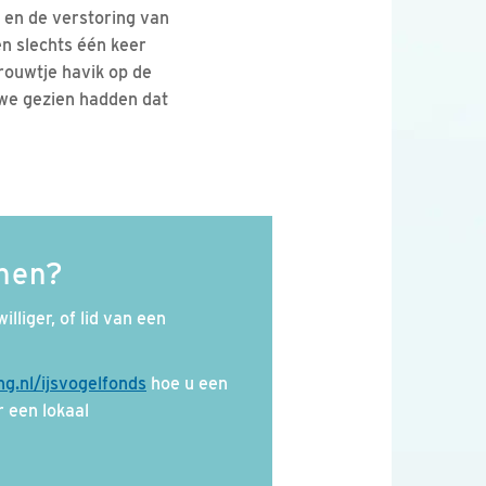
 en de verstoring van
en slechts één keer
vrouwtje havik op de
t we gezien hadden dat
enen?
illiger, of lid van een
g.nl/ijsvogelfonds
hoe u een
 een lokaal