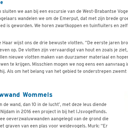
oe
sluiten we aan bij een excursie van de West-Brabantse Vog
ogelaars wandelen we om de Emerput, dat met zijn brede gro
ed is geworden. We horen zwartkoppen en tuinfluiters en zelf
e Haar wijst ons de drie bewuste vlotten. “De eerste jaren br
ven op. De vlotten zijn vervaardigd van hout en zoals je ziet
illen nieuwe vlotten maken van duurzamer materiaal en hope
en te krijgen. Misschien mogen we nog eens een aanvraag in
 hij. Als om het belang van het gebied te onderstrepen zwemt
uwwand Wommels
 de wand, dan 10 in de lucht’, met deze leus diende
ijdam in 2016 een project in bij het IJsvogelfonds.
wee oeverzwaluwwanden aangelegd van de grond die
het graven van een plas voor weidevogels. Murk: “Er