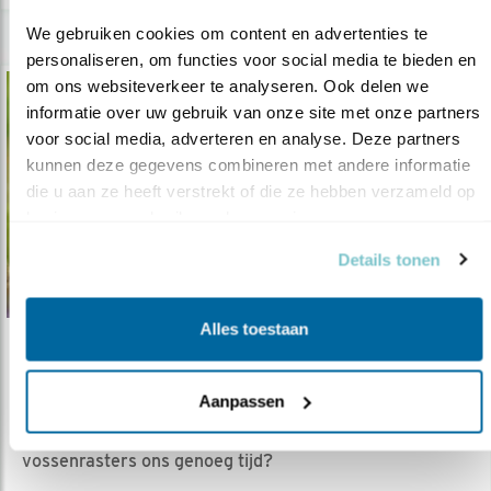
We gebruiken cookies om content en advertenties te 
personaliseren, om functies voor social media te bieden en 
om ons websiteverkeer te analyseren. Ook delen we 
informatie over uw gebruik van onze site met onze partners 
voor social media, adverteren en analyse. Deze partners 
kunnen deze gegevens combineren met andere informatie 
die u aan ze heeft verstrekt of die ze hebben verzameld op 
basis van uw gebruik van hun services.
Details tonen
Alles toestaan
Verdieping
Vossenrasters in de praktijk
Aanpassen
26.09.19
Ervaringen uit Eem- en Amstelland. Kopen
vossenrasters ons genoeg tijd?