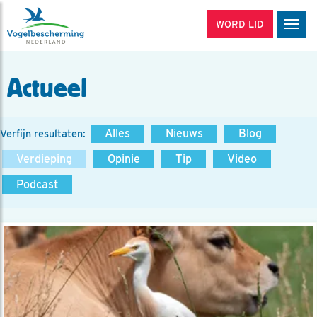
WORD LID
Men
Actueel
Alles
Nieuws
Blog
Verfijn resultaten:
Verdieping
Opinie
Tip
Video
Podcast