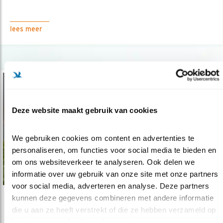
lees meer
Deze website maakt gebruik van cookies
We gebruiken cookies om content en advertenties te 
personaliseren, om functies voor social media te bieden en 
om ons websiteverkeer te analyseren. Ook delen we 
informatie over uw gebruik van onze site met onze partners 
voor social media, adverteren en analyse. Deze partners 
kunnen deze gegevens combineren met andere informatie 
Verdieping
die u aan ze heeft verstrekt of die ze hebben verzameld op 
Broedplekken voor pioniervogels
basis van uw gebruik van hun services.