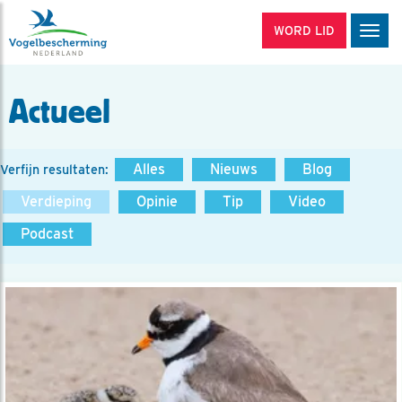
WORD LID
Men
Actueel
Alles
Nieuws
Blog
Verfijn resultaten:
Verdieping
Opinie
Tip
Video
Podcast