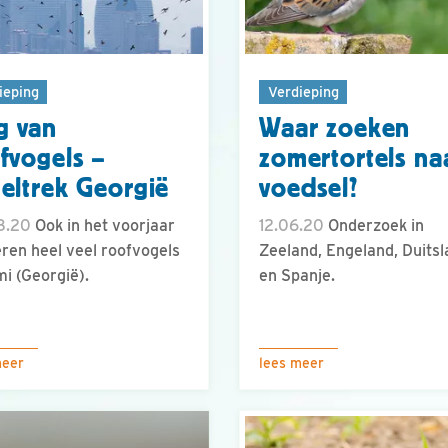
ieping
Verdieping
g van
Waar zoeken
fvogels –
zomertortels na
eltrek Georgië
voedsel?
8.20
Ook in het voorjaar
12.06.20
Onderzoek in
ren heel veel roofvogels
Zeeland, Engeland, Duits
i (Georgië).
en Spanje.
meer
lees meer