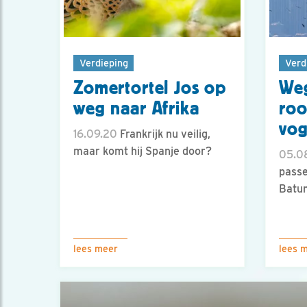
Verdieping
Verd
Zomertortel Jos op
We
weg naar Afrika
roo
vog
16.09.20
Frankrijk nu veilig,
maar komt hij Spanje door?
05.0
passe
Batum
lees meer
lees 