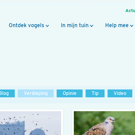
Actu
Ontdek vogels
In mijn tuin
Help mee
Blog
Verdieping
Opinie
Tip
Video