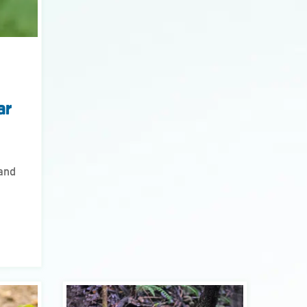
ar
land