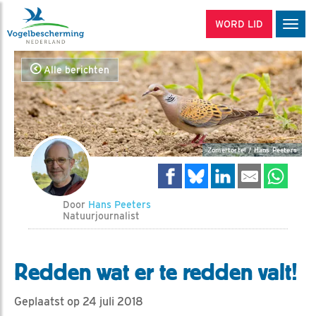
WORD LID
Men
Alle berichten
Zomertortel / Hans Peeters
Door
Hans Peeters
Natuurjournalist
Redden wat er te redden valt!
Geplaatst op 24 juli 2018