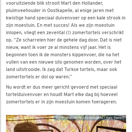
vooruitziende blik strooit Mart den Hollander,
pluimveehouder in Oostkapelle, al enige jaren met
kwistige hand speciaal duivenvoer op een kale strook in
zijn moestuin. En met succes! Als we zijn moestuin
inlopen, vliegt een zevental (!) zomertortels verschrikt
op. “Ze scharrelen hier de gehele dag door. Dat is niet
nieuw, want ik voer ze al minstens vijf jaar. Het is
begonnen toen ik de monsters kippenvoer, die na het
vullen van een nieuwe silo genomen worden, over het
land uitstrooide. Ik zag dat Turkse tortels, maar ook
zomertortels er dol op waren.”
Nu wordt er dus meer gericht gevoerd met speciaal
tortelduivenvoer en houdt Mart elke dag bij hoeveel
zomertortels er in zijn moestuin komen foerageren.
Zomertortels kijken in Oostkapelle / Hans Peeters