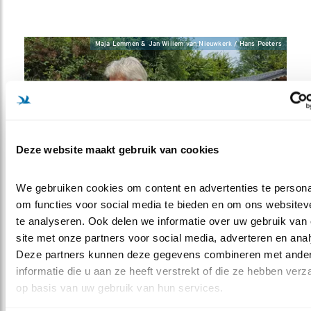
Maja Lemmen & Jan Willem van Nieuwkerk / Hans Peeters
Deze website maakt gebruik van cookies
We gebruiken cookies om content en advertenties te personal
om functies voor social media te bieden en om ons websiteve
Maja Lemmen & Jan Willem van Nieuwkerk
te analyseren. Ook delen we informatie over uw gebruik van 
site met onze partners voor social media, adverteren en anal
Deze partners kunnen deze gegevens combineren met ander
Jan Willem van Nieuwkerk / Hans Peeters
informatie die u aan ze heeft verstrekt of die ze hebben verz
op basis van uw gebruik van hun services.