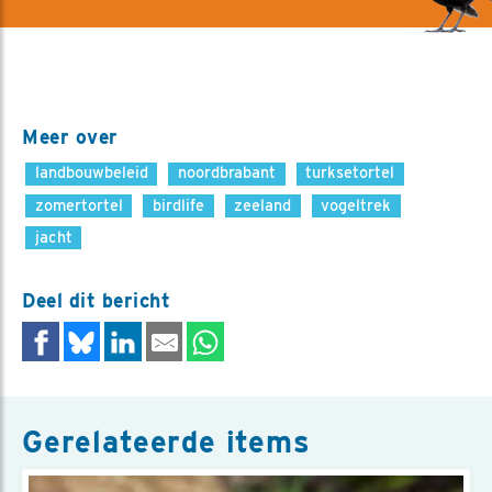
Meer over
landbouwbeleid
noordbrabant
turksetortel
zomertortel
birdlife
zeeland
vogeltrek
jacht
Deel dit bericht
Gerelateerde items