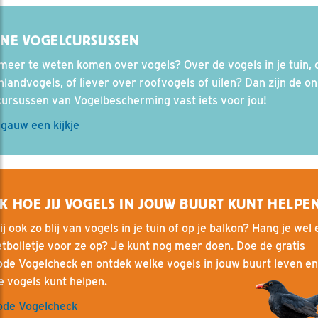
INE VOGELCURSUSSEN
 meer te weten komen over vogels? Over de vogels in je tuin, 
landvogels, of liever over roofvogels of uilen? Dan zijn de on
cursussen van Vogelbescherming vast iets voor jou!
gauw een kijkje
K HOE JIJ VOGELS IN JOUW BUURT KUNT HELPE
ij ook zo blij van vogels in je tuin of op je balkon? Hang je wel
tbolletje voor ze op? Je kunt nog meer doen. Doe de gratis
de Vogelcheck en ontdek welke vogels in jouw buurt leven e
e vogels kunt helpen.
ode Vogelcheck