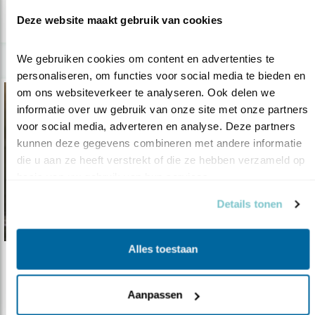
lees meer
Deze website maakt gebruik van cookies
We gebruiken cookies om content en advertenties te 
personaliseren, om functies voor social media te bieden en 
om ons websiteverkeer te analyseren. Ook delen we 
informatie over uw gebruik van onze site met onze partners 
voor social media, adverteren en analyse. Deze partners 
kunnen deze gegevens combineren met andere informatie 
die u aan ze heeft verstrekt of die ze hebben verzameld op 
basis van uw gebruik van hun services.
Details tonen
Alles toestaan
Tip
De immer schichtige brilduiker
Aanpassen