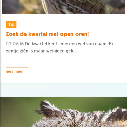
Tip
Zoek de kwartel met open oren!
03.06.16
De kwartel kent iedereen wel van naam. Er
eentje zién is maar weinigen gelu..
lees meer