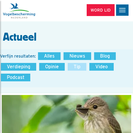
WORD LID
Men
Actueel
Alles
Nieuws
Blog
Verfijn resultaten:
Verdieping
Opinie
Tip
Video
Podcast