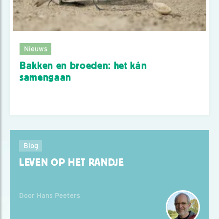
Nieuws
Bakken en broeden: het kán
samengaan
Blog
LEVEN OP HET RANDJE
Door Hans Peeters