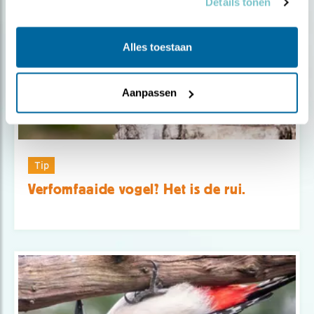
Details tonen
Alles toestaan
Aanpassen
Tip
Verfomfaaide vogel? Het is de rui.