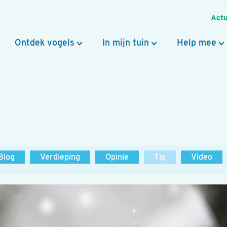
Actu
Ontdek vogels
In mijn tuin
Help mee
Blog
Verdieping
Opinie
Tip
Video