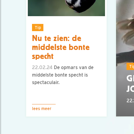
Tip
Nu te zien: de
middelste bonte
specht
Ti
22.02.24
De opmars van de
middelste bonte specht is
G
spectaculair.
J
22.
lees meer