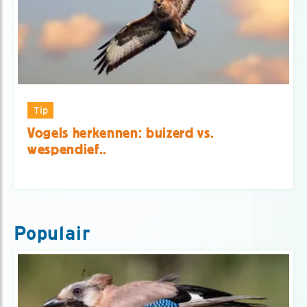
Tip
Vogels herkennen: buizerd vs.
wespendief..
Populair