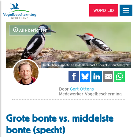
WORD LID
Men
Alle berichten
Grote bonte specht en middelste bonte specht / Shutterstock
Door
Gert Ottens
Medewerker Vogelbescherming
Grote bonte vs. middelste
bonte (specht)