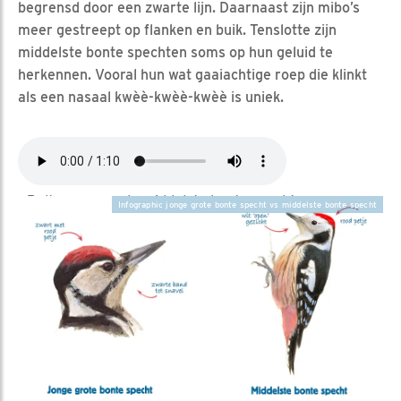
begrensd door een zwarte lijn. Daarnaast zijn mibo’s
meer gestreept op flanken en buik. Tenslotte zijn
middelste bonte spechten soms op hun geluid te
herkennen. Vooral hun wat gaaiachtige roep die klinkt
als een nasaal kwèè-kwèè-kwèè is uniek.
Baltsroep van de middelste bonte specht
Infographic jonge grote bonte specht vs middelste bonte specht