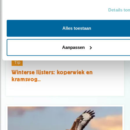
Details to
Alles toestaan
Aanpassen
Tip
Winterse lijsters: koperwiek en
kramsvog..