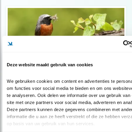
Deze website maakt gebruik van cookies
Tip
We gebruiken cookies om content en advertenties te personal
om functies voor social media te bieden en om ons websiteve
Zwarte roodstaart vs. gekraagde
te analyseren. Ook delen we informatie over uw gebruik van 
roodstaa..
site met onze partners voor social media, adverteren en anal
Deze partners kunnen deze gegevens combineren met ander
informatie die u aan ze heeft verstrekt of die ze hebben verz
op basis van uw gebruik van hun services.