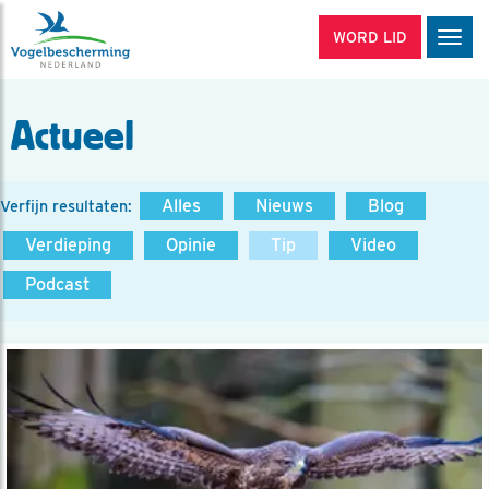
WORD LID
Men
Actueel
Alles
Nieuws
Blog
Verfijn resultaten:
Verdieping
Opinie
Tip
Video
Podcast