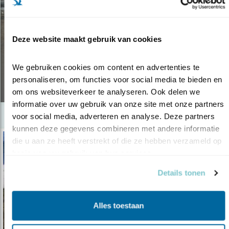
Tip
12 PLEKKEN OM
Deze website maakt gebruik van cookies
HUISZWALUWEN TE KIJKEN
We gebruiken cookies om content en advertenties te 
personaliseren, om functies voor social media te bieden en 
07.05.18
om ons websiteverkeer te analyseren. Ook delen we 
informatie over uw gebruik van onze site met onze partners 
voor social media, adverteren en analyse. Deze partners 
kunnen deze gegevens combineren met andere informatie 
die u aan ze heeft verstrekt of die ze hebben verzameld op 
basis van uw gebruik van hun services.
Details tonen
Alles toestaan