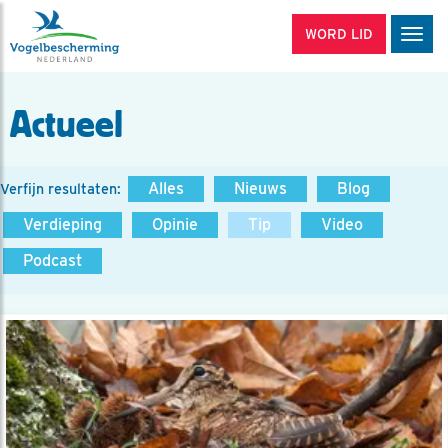
WORD LID
Men
Actueel
Alles
Nieuws
Blog
Verfijn resultaten:
Verdieping
Opinie
Tip
Video
Podcast