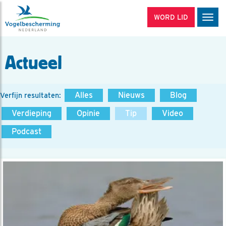
WORD LID
Men
Actueel
Alles
Nieuws
Blog
Verfijn resultaten:
Verdieping
Opinie
Tip
Video
Podcast