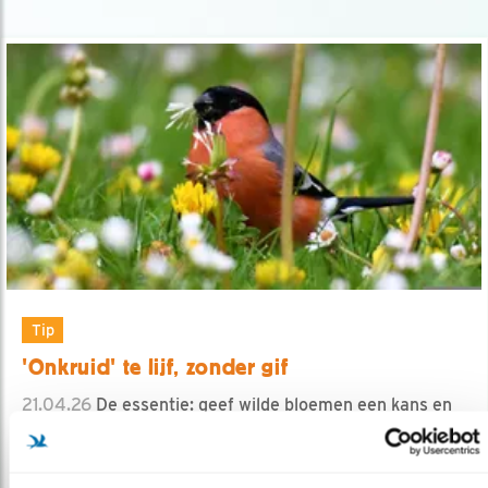
Tip
'Onkruid' te lijf, zonder gif
21.04.26
De essentie: geef wilde bloemen een kans en
gebruik bodembedekkers.