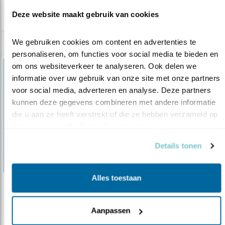
lees meer
Deze website maakt gebruik van cookies
We gebruiken cookies om content en advertenties te 
personaliseren, om functies voor social media te bieden en 
om ons websiteverkeer te analyseren. Ook delen we 
informatie over uw gebruik van onze site met onze partners 
voor social media, adverteren en analyse. Deze partners 
kunnen deze gegevens combineren met andere informatie 
die u aan ze heeft verstrekt of die ze hebben verzameld op 
basis van uw gebruik van hun services.
Details tonen
Alles toestaan
Tip
Kom logeren, steun de vogels
Aanpassen