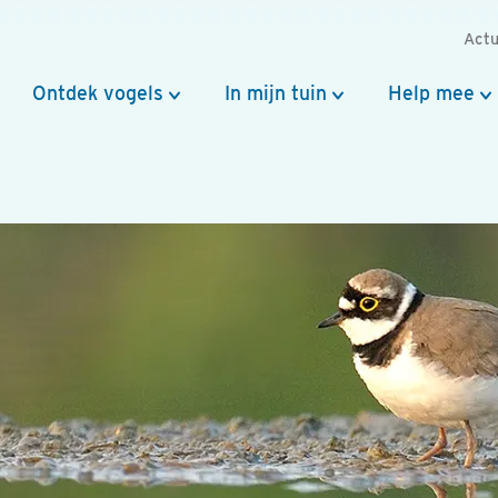
Actu
Ontdek vogels
In mijn tuin
Help mee