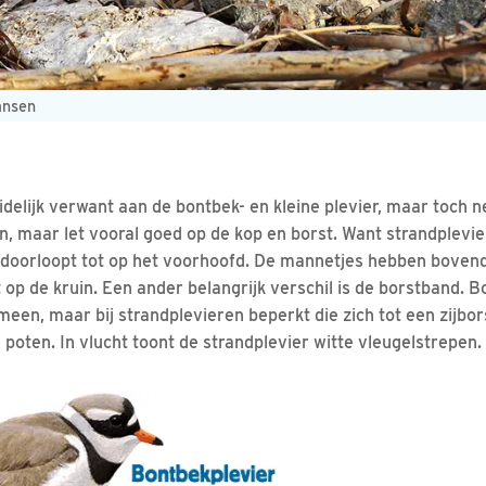
ansen
idelijk verwant aan de bontbek- en kleine plevier, maar toch ne
en, maar let vooral goed op de kop en borst. Want strandplev
doorloopt tot op het voorhoofd. De mannetjes hebben bovend
op de kruin. Een ander belangrijk verschil is de borstband. B
een, maar bij strandplevieren beperkt die zich tot een zijbor
poten. In vlucht toont de strandplevier witte vleugelstrepen.