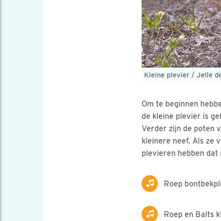
Kleine plevier / Jelle 
Om te beginnen hebben
de kleine plevier is g
Verder zijn de poten v
kleinere neef. Als ze
plevieren hebben dat n
Roep bontbekpl
Roep en Balts k