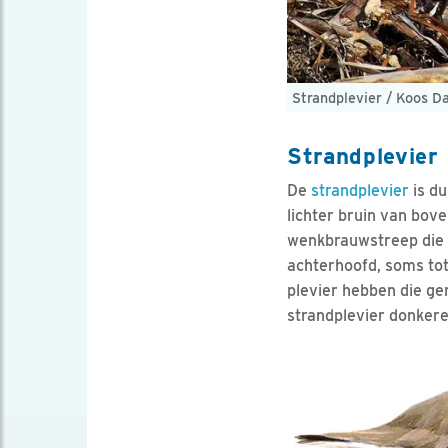
Strandplevier / Koos D
Strandplevier
De
strandplevier
is du
lichter bruin van bov
wenkbrauwstreep die 
achterhoofd, soms tot 
plevier hebben die gem
strandplevier donkere 