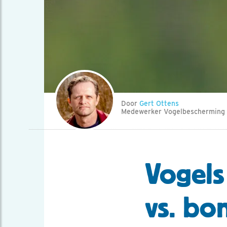
Door
Gert Ottens
Medewerker Vogelbescherming
Vogels
vs. bo