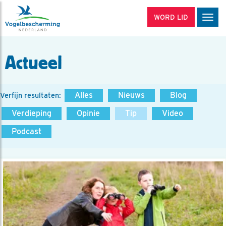
WORD LID
Men
Actueel
Alles
Nieuws
Blog
Verfijn resultaten:
Verdieping
Opinie
Tip
Video
Podcast