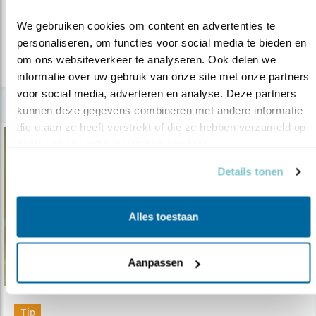
of theedoosje en ga aan de slag..
We gebruiken cookies om content en advertenties te 
personaliseren, om functies voor social media te bieden en 
om ons websiteverkeer te analyseren. Ook delen we 
lees meer
informatie over uw gebruik van onze site met onze partners 
voor social media, adverteren en analyse. Deze partners 
kunnen deze gegevens combineren met andere informatie 
die u aan ze heeft verstrekt of die ze hebben verzameld op 
basis van uw gebruik van hun services.
Details tonen
Alles toestaan
Aanpassen
Tip