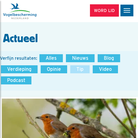
WORD LID
Men
Actueel
Alles
Nieuws
Blog
Verfijn resultaten:
Verdieping
Opinie
Tip
Video
Podcast