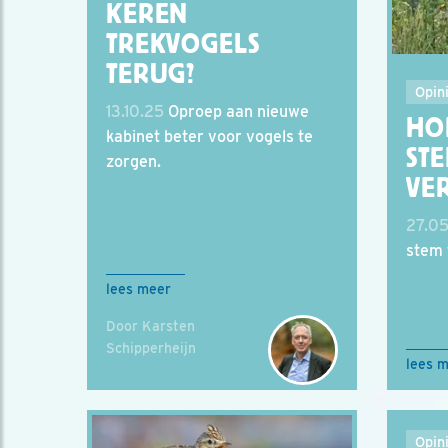
KEREN
TREKVOGELS
TERUG?
Opin
13.10.25
Oproep aan nieuwe
HOE
kabinet beter voor vogels te
STE
zorgen.
VER
27.05
stem 
lees meer
Door Karsten
Schipperheijn
lees 
Opin