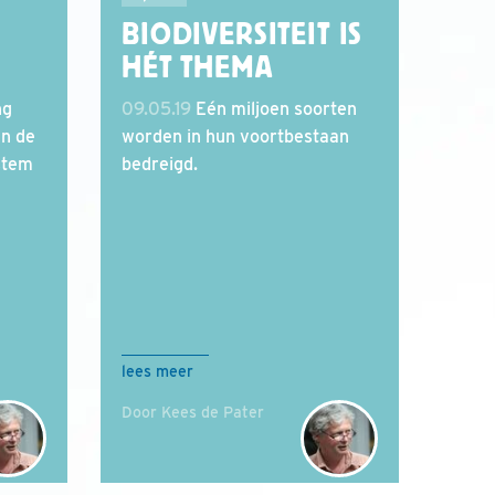
BIODIVERSITEIT IS
HÉT THEMA
ng
09.05.19
Eén miljoen soorten
an de
worden in hun voortbestaan
 stem
bedreigd.
lees meer
Door Kees de Pater