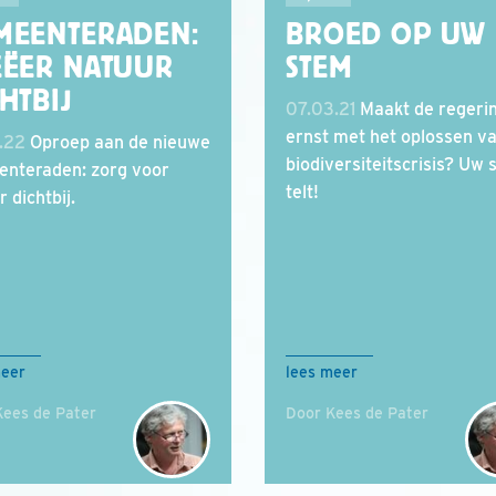
MEENTERADEN:
BROED OP UW
EËER NATUUR
STEM
HTBIJ
07.03.21
Maakt de regeri
ernst met het oplossen v
.22
Oproep aan de nieuwe
biodiversiteitscrisis? Uw
nteraden: zorg voor
telt!
 dichtbij.
meer
lees meer
Kees de Pater
Door Kees de Pater