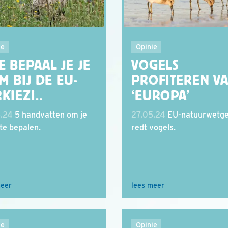
ie
Opinie
 BEPAAL JE JE
VOGELS
M BIJ DE EU-
PROFITEREN V
KIEZI..
‘EUROPA’
.24
5 handvatten om je
27.05.24
EU-natuurwetge
te bepalen.
redt vogels.
meer
lees meer
ie
Opinie