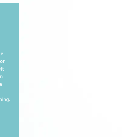
de
oor
lt
en
a
ming.