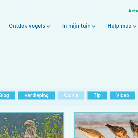
Actu
Ontdek vogels
In mijn tuin
Help mee
Blog
Verdieping
Opinie
Tip
Video