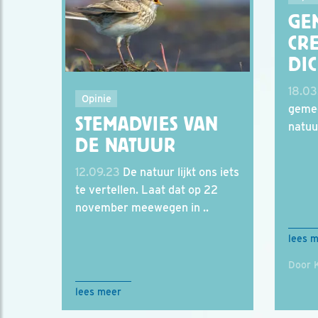
GE
CR
DIC
18.03
Opinie
gemee
STEMADVIES VAN
natuur
DE NATUUR
12.09.23
De natuur lijkt ons iets
te vertellen. Laat dat op 22
november meewegen in ..
lees 
Door 
lees meer