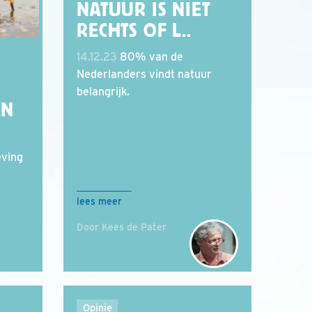
NATUUR IS NIET
RECHTS OF L..
14.12.23
80% van de
Nederlanders vindt natuur
belangrijk.
AN
ving
lees meer
Door Kees de Pater
Opinie