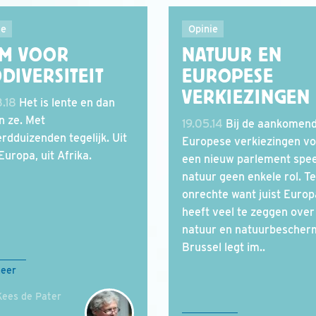
ie
Opinie
EM VOOR
NATUUR EN
DIVERSITEIT
EUROPESE
VERKIEZINGEN
.18
Het is lente en dan
 ze. Met
19.05.14
Bij de aankomen
rdduizenden tegelijk. Uit
Europese verkiezingen v
Europa, uit Afrika.
een nieuw parlement spee
natuur geen enkele rol. T
onrechte want juist Europ
heeft veel te zeggen over
natuur en natuurbescher
Brussel legt im..
meer
Kees de Pater