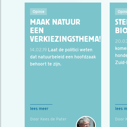
Opinie
Opin
MAAK NATUUR
ST
EEN
BIO
VERKIEZINGSTHEMA!
20.03
komen
14.02.19
Laat de politici weten
honde
dat natuurbeleid een hoofdzaak
Zuid-
behoort te zijn.
lees meer
lees 
Door Kees de Pater
Door 