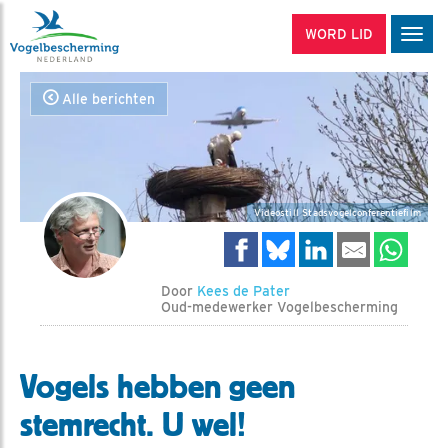
WORD LID
Men
Alle berichten
Videostill Stadsvogelconferentiefilm
Door
Kees de Pater
Oud-medewerker Vogelbescherming
Vogels hebben geen
stemrecht. U wel!