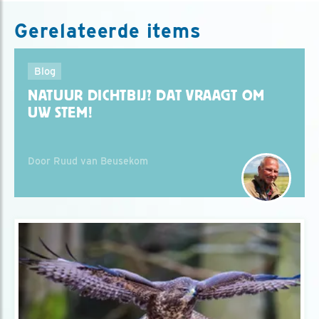
Gerelateerde items
Blog
NATUUR DICHTBIJ? DAT VRAAGT OM
UW STEM!
Door Ruud van Beusekom