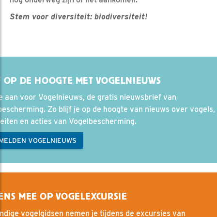
Stem voor diversiteit: biodiversiteit!
F OP DE HOOGTE MET VOGELNIEUWS
e aan voor Vogelnieuws, de gratis nieuwsbrief van
escherming. Zo blijf je op de hoogte van nieuws over vogels, 
teiten en acties van Vogelbescherming.
MELDEN VOGELNIEUWS
ENS MEE OP VOGELEXCURSIE
dige vogelgidsen nemen je tijdens de excursies van