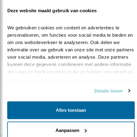
Deze website maakt gebruik van cookies
We gebruiken cookies om content en advertenties te 
personaliseren, om functies voor social media te bieden en 
om ons websiteverkeer te analyseren. Ook delen we 
informatie over uw gebruik van onze site met onze partners 
voor social media, adverteren en analyse. Deze partners 
kunnen deze gegevens combineren met andere informatie 
Nieuws
die u aan ze heeft verstrekt of die ze hebben verzameld op 
Vogelbescherming naar Raad van State om
basis van uw gebruik van hun services.
..
Details tonen
20.05.14
Vogelbescherming Nederland tekent beroep
aan bij de Raad van State vanwege ..
Alles toestaan
lees meer
Aanpassen