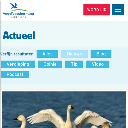
WORD LID
Men
Actueel
Alles
Nieuws
Blog
Verfijn resultaten:
Verdieping
Opinie
Tip
Video
Podcast