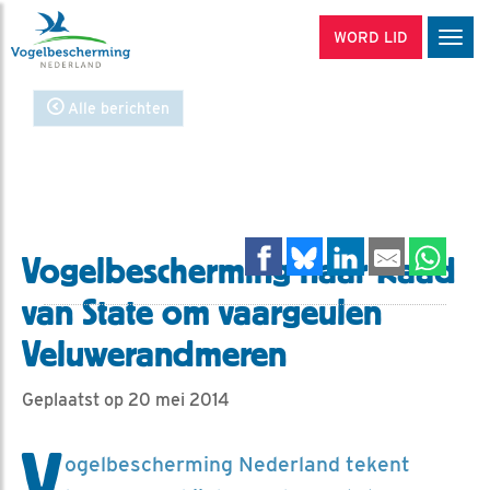
WORD LID
Men
Alle berichten
Vogelbescherming naar Raad
van State om vaargeulen
Veluwerandmeren
Geplaatst op 20 mei 2014
V
ogelbescherming Nederland tekent