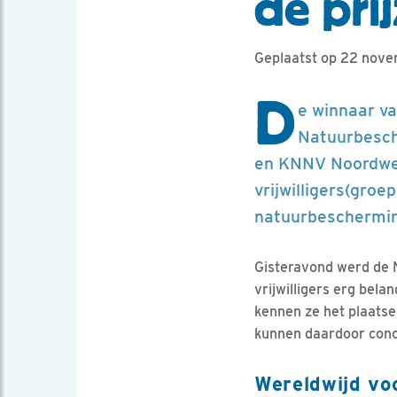
de pri
Geplaatst op 22 nov
D
e winnaar v
Natuurbesch
en KNNV Noordwest
vrijwilligers(groe
natuurbescherming
Gisteravond werd de N
vrijwilligers erg bela
kennen ze het plaatse
kunnen daardoor conc
Wereldwijd voo