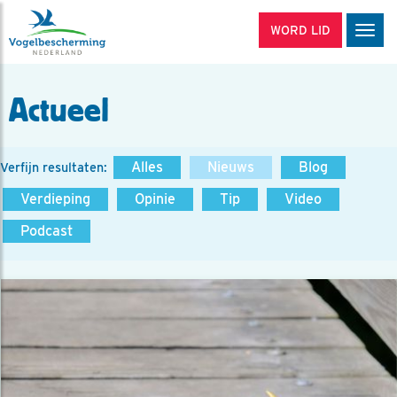
WORD LID
Men
Actueel
Alles
Nieuws
Blog
Verfijn resultaten:
Verdieping
Opinie
Tip
Video
Podcast